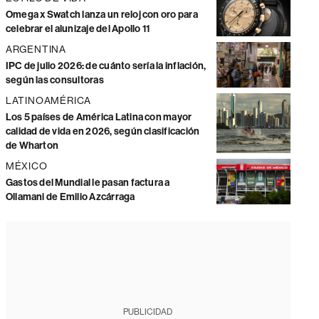
Omega x Swatch lanza un reloj con oro para
celebrar el alunizaje del Apollo 11
ARGENTINA
IPC de julio 2026: de cuánto sería la inflación,
según las consultoras
LATINOAMÉRICA
Los 5 países de América Latina con mayor
calidad de vida en 2026, según clasificación
de Wharton
MÉXICO
Gastos del Mundial le pasan factura a
Ollamani de Emilio Azcárraga
PUBLICIDAD