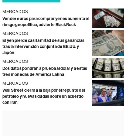
MERCADOS
Vender euros para comprar yenes aumenta el
riesgo geopolítico, advierte BlackRock
MERCADOS
El yen pierde casi la mitad de sus ganancias
tras la intervención conjunta de EE.UU. y
Japón
MERCADOS
Dos datos pondrán a prueba al dólar y a estas
tres monedas de América Latina
MERCADOS
Wall Street cierra a la baja por el repunte del
petróleo y nuevas dudas sobre un acuerdo
con Irán