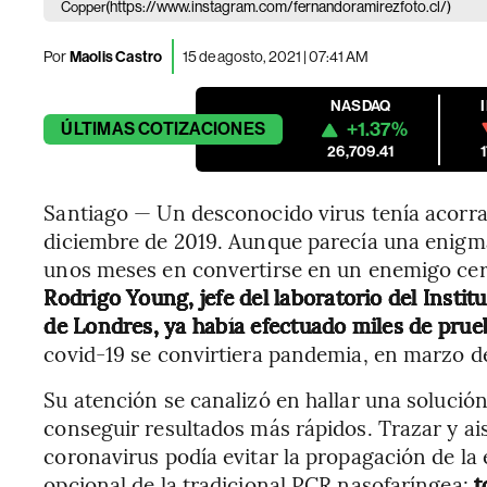
(https://www.instagram.com/fernandoramirezfoto.cl/)
Copper
Por
Maolis Castro
15 de agosto, 2021 | 07:41 AM
NASDAQ
+1.37%
ÚLTIMAS
COTIZACIONES
26,709.41
Santiago — Un desconocido virus tenía acorra
diciembre de 2019. Aunque parecía una enigm
unos meses en convertirse en un enemigo cer
Rodrigo Young, jefe del laboratorio del Instit
de Londres, ya había efectuado miles de prue
covid-19 se convirtiera pandemia, en marzo de 
Su atención se canalizó en hallar una solución
conseguir resultados más rápidos. Trazar y ai
coronavirus podía evitar la propagación de l
opcional de la tradicional PCR nasofaríngea:
t