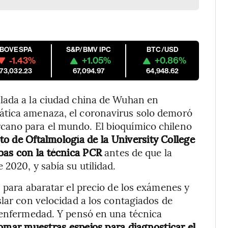
IBOVESPA
S&P/BMV IPC
BTC/USD
-1.43%
+1.05%
+0.86%
173,032.23
67,094.97
64,948.62
lada a la ciudad china de Wuhan en
ática amenaza, el coronavirus solo demoró
cano para el mundo. El bioquímico chileno
uto de Oftalmología de la University College
bas con la técnica PCR
antes de que la
2020, y sabía su utilidad.
 para abaratar el precio de los exámenes y
slar con velocidad a los contagiados de
a enfermedad. Y pensó en una técnica
omar muestras espejos para diagnosticar el