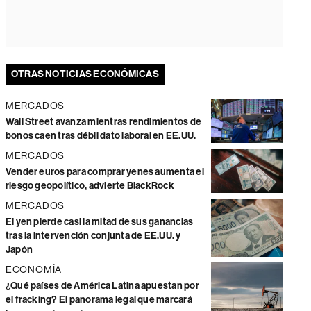
OTRAS NOTICIAS ECONÓMICAS
MERCADOS
Wall Street avanza mientras rendimientos de
bonos caen tras débil dato laboral en EE.UU.
MERCADOS
Vender euros para comprar yenes aumenta el
riesgo geopolítico, advierte BlackRock
MERCADOS
El yen pierde casi la mitad de sus ganancias
tras la intervención conjunta de EE.UU. y
Japón
ECONOMÍA
¿Qué países de América Latina apuestan por
el fracking? El panorama legal que marcará