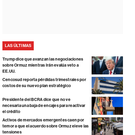
LAS ÚLTIMAS
Trump dice que avanzan las negociaciones
sobre Ormuz mientras Irán evalúa veto a
EE.UU.
Cencosud reporta pérdidas trimestrales por
costos de su nuevo plan estratégico
Presidente del BCRA dice que no ve
necesaria una baja de encajes para reactivar
el crédito
Activos de mercados emergentes caen por
temor a que el acuerdo sobre Ormuz eleve las
tensiones