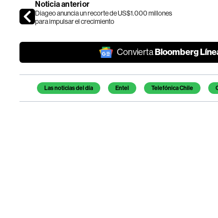
Noticia anterior
Diageo anuncia un recorte de US$1.000 millones
para impulsar el crecimiento
Bloomberg Líne
Convierta
Temas de este artículo
Las noticias del día
Entel
Telefónica Chile