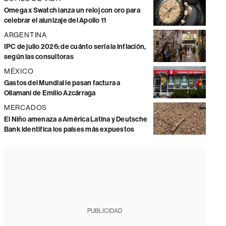
Omega x Swatch lanza un reloj con oro para
celebrar el alunizaje del Apollo 11
ARGENTINA
IPC de julio 2026: de cuánto sería la inflación,
según las consultoras
MÉXICO
Gastos del Mundial le pasan factura a
Ollamani de Emilio Azcárraga
MERCADOS
El Niño amenaza a América Latina y Deutsche
Bank identifica los países más expuestos
PUBLICIDAD