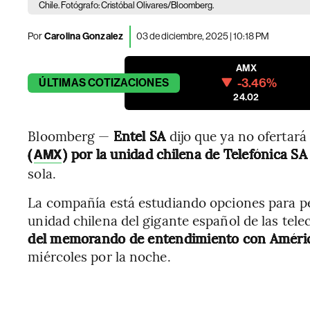
Chile. Fotógrafo: Cristóbal Olivares/Bloomberg.
Por
Carolina Gonzalez
03 de diciembre, 2025 | 10:18 PM
AMX
-3.46%
ÚLTIMAS
COTIZACIONES
24.02
Bloomberg —
Entel SA
dijo que ya no ofertar
(
) por la unidad chilena de Telefónica SA 
AMX
sola.
La compañía está estudiando opciones para pe
unidad chilena del gigante español de las te
del memorando de entendimiento con Améri
miércoles por la noche.