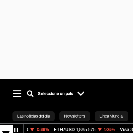
Seleccione un país
Las noticias del día
Newsletters
Línea Mundial
ETH/USD
1,895.575
Visa
368.54
-0.88%
-1.05%
-0.2
Bloomberg 