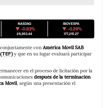
NASDAQ
IBOVESPA
-0.83%
-0.29%
26,363.44
177,215.27
á conjuntamente con
América Móvil SAB
(
)
y que en su lugar evaluará participar
TEF
rmanecer en el proceso de licitación por la
lecomunicaciones
después de la terminación
ca Móvil
, según una presentación el