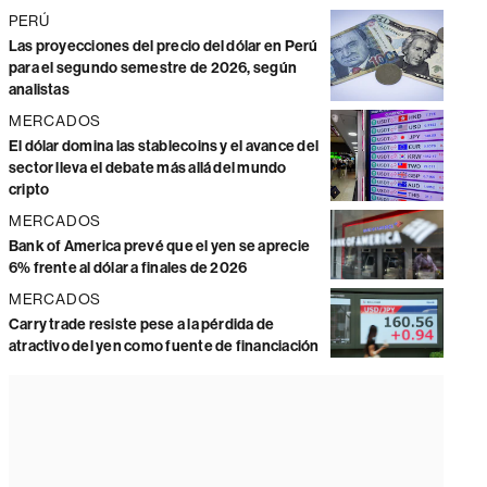
PERÚ
Las proyecciones del precio del dólar en Perú
para el segundo semestre de 2026, según
analistas
MERCADOS
El dólar domina las stablecoins y el avance del
sector lleva el debate más allá del mundo
cripto
MERCADOS
Bank of America prevé que el yen se aprecie
6% frente al dólar a finales de 2026
MERCADOS
Carry trade resiste pese a la pérdida de
atractivo del yen como fuente de financiación