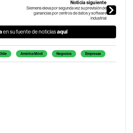
Noticia siguiente
Siemens eleva por segunda vez su previsión de
ganancias por centros de datos y software
industrial
a
aquí
en su fuente de noticias
Chile
América Móvil
Negocios
Empresas