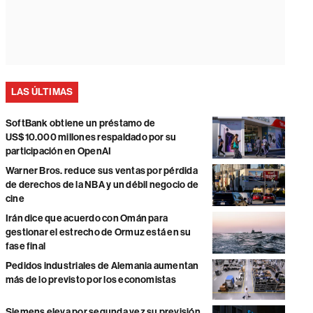
LAS ÚLTIMAS
SoftBank obtiene un préstamo de
US$10.000 millones respaldado por su
participación en OpenAI
Warner Bros. reduce sus ventas por pérdida
de derechos de la NBA y un débil negocio de
cine
Irán dice que acuerdo con Omán para
gestionar el estrecho de Ormuz está en su
fase final
Pedidos industriales de Alemania aumentan
más de lo previsto por los economistas
Siemens eleva por segunda vez su previsión