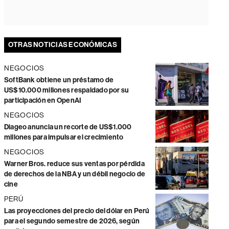
OTRAS NOTICIAS ECONÓMICAS
NEGOCIOS
SoftBank obtiene un préstamo de
US$10.000 millones respaldado por su
participación en OpenAI
NEGOCIOS
Diageo anuncia un recorte de US$1.000
millones para impulsar el crecimiento
NEGOCIOS
Warner Bros. reduce sus ventas por pérdida
de derechos de la NBA y un débil negocio de
cine
PERÚ
Las proyecciones del precio del dólar en Perú
para el segundo semestre de 2026, según