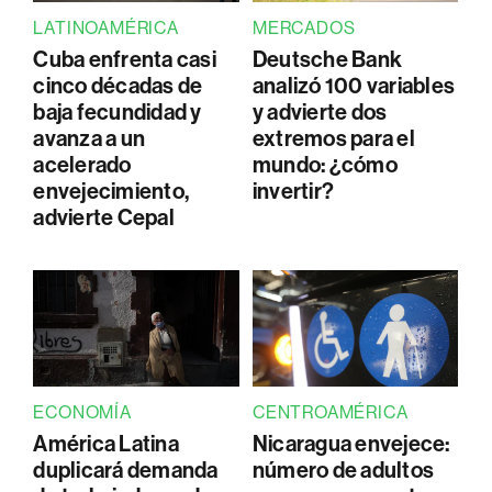
LATINOAMÉRICA
MERCADOS
Cuba enfrenta casi
Deutsche Bank
cinco décadas de
analizó 100 variables
baja fecundidad y
y advierte dos
avanza a un
extremos para el
acelerado
mundo: ¿cómo
envejecimiento,
invertir?
advierte Cepal
ECONOMÍA
CENTROAMÉRICA
América Latina
Nicaragua envejece:
duplicará demanda
número de adultos