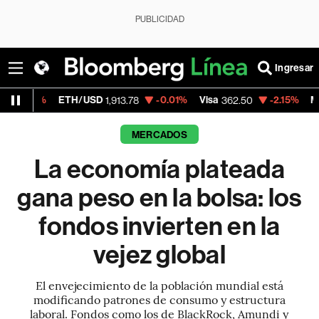
PUBLICIDAD
Ingresar
TH/USD
-0.01%
Visa
-2.15%
MercadoLibre
1,913.78
362.50
1,
MERCADOS
La economía plateada
gana peso en la bolsa: los
fondos invierten en la
vejez global
El envejecimiento de la población mundial está
modificando patrones de consumo y estructura
laboral. Fondos como los de BlackRock, Amundi y