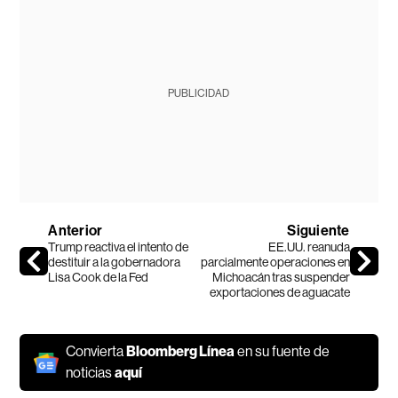
PUBLICIDAD
Anterior
Siguiente
Trump reactiva el intento de
EE.UU. reanuda
destituir a la gobernadora
parcialmente operaciones en
Lisa Cook de la Fed
Michoacán tras suspender
exportaciones de aguacate
Convierta
Bloomberg Línea
en su fuente de
noticias
aquí