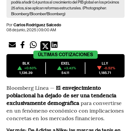
podría añadir 0,4 puntos al crecimiento del PIB global en los próximos
25 años, si se aplican reformas estructurales.
(Photographer:
Bloomberg/Bloomber/Bloomberg)
Por
Carlos Rodríguez Salcedo
08 de junio, 2025 | 09:00 AM
ÚLTIMAS
COTIZACIONES
BLK
EXEL
LLY
+0.63%
+3.43%
-0.52%
1,136.39
54.11
1,185.71
Bloomberg Línea —
El envejecimiento
poblacional ha dejado de ser una tendencia
exclusivamente demográfica
para convertirse
en un fenómeno económico con implicaciones
concretas en los mercados financieros.
Ver más:
De Adidas a Nike: las marcas de tenis en