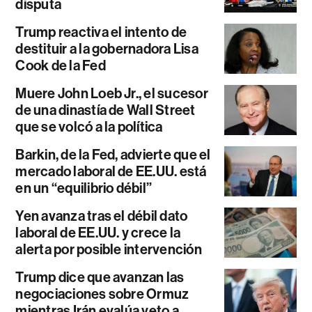
disputa
Trump reactiva el intento de
destituir a la gobernadora Lisa
Cook de la Fed
Muere John Loeb Jr., el sucesor
de una dinastía de Wall Street
que se volcó a la política
Barkin, de la Fed, advierte que el
mercado laboral de EE.UU. está
en un “equilibrio débil”
Yen avanza tras el débil dato
laboral de EE.UU. y crece la
alerta por posible intervención
Trump dice que avanzan las
negociaciones sobre Ormuz
mientras Irán evalúa veto a