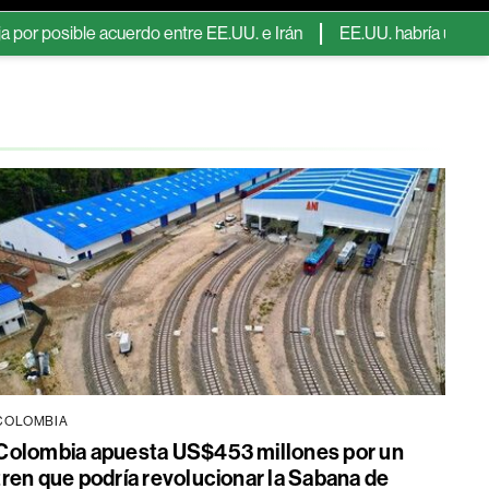
le acuerdo entre EE.UU. e Irán
EE.UU. habría usado euros para co
COLOMBIA
Colombia apuesta US$453 millones por un
tren que podría revolucionar la Sabana de