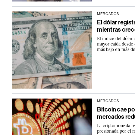
MERCADOS
El dólar regi
mientras crec
El índice del dólar
mayor caída desde e
más bajo en más d
MERCADOS
Bitcoin cae p
mercados redu
La criptomoneda re
presionada por el 