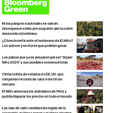
Ni los parques nacionales se salvan:
Greenpeace emite preocupante alerta sobre
Amazonía colombiana
¿Cómo invertir ante el fenómeno de El Niño?
Los activos y sectores que podrían ganar
Los países que ya se preparan para el “Súper
Niño 2026” y sus posibles consecuencias
Clima: la lista de estados en EE.UU. que
romperían récords de calor este fin de
semana
El Niño amenaza los arándanos de Perú y
podría disparar los precios en todo el mundo
Las olas de calor cambian las reglas de la