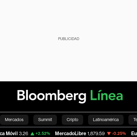
PUBLICIDAD
Mercados
Summit
Cripto
Latinoamérica
T
26
MercadoLibre
1,879.59
Euro/Dólar
1.
+2.52%
-0.25%
Green
Economía
Estilo de vida
Mundo
Videos