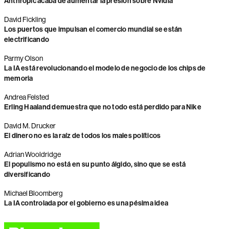
Anthropic acaba de aumentar la presión sobre Nvidia
David Fickling
Los puertos que impulsan el comercio mundial se están
electrificando
Parmy Olson
La IA está revolucionando el modelo de negocio de los chips de
memoria
Andrea Felsted
Erling Haaland demuestra que no todo está perdido para Nike
David M. Drucker
El dinero no es la raíz de todos los males políticos
Adrian Wooldridge
El populismo no está en su punto álgido, sino que se está
diversificando
Michael Bloomberg
La IA controlada por el gobierno es una pésima idea