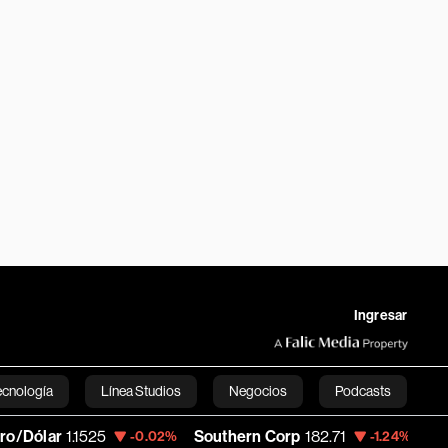
Ingresar
ecnología
Línea Studios
Negocios
Podcasts
1525
Southern Corp
182.71
Copa Holding
-0.02%
-1.24%
English