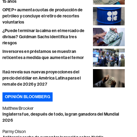
15 años
OPEP+ aumenta cuotas de producción de
petróleo y concluye el retiro de recortes
voluntarios
¿Puede terminar la calma en el mercado de
divisas? Goldman Sachs identifica tres
riesgos
Inversores en préstamos se muestran
reticentes a medida que aumenta el temor
Itaú revela sus nuevas proyecciones del
precio del dólar en América Latina para el
remate de 2026 y 2027
OPINIÓN BLOOMBERG
Matthew Brooker
Inglaterra fue, después de todo, la gran ganadora del Mundial
2026
Parmy Olson