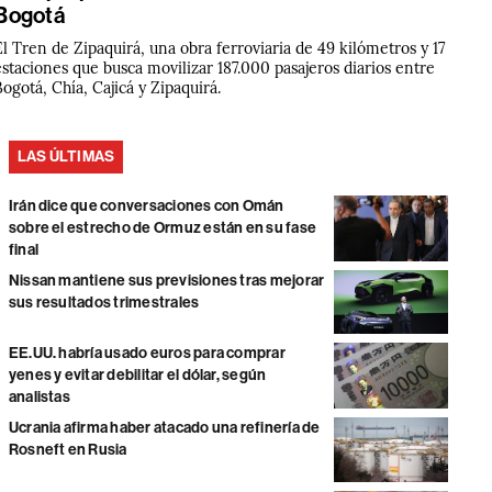
Bogotá
El Tren de Zipaquirá, una obra ferroviaria de 49 kilómetros y 17
estaciones que busca movilizar 187.000 pasajeros diarios entre
Bogotá, Chía, Cajicá y Zipaquirá.
LAS ÚLTIMAS
Irán dice que conversaciones con Omán
sobre el estrecho de Ormuz están en su fase
final
Nissan mantiene sus previsiones tras mejorar
sus resultados trimestrales
EE.UU. habría usado euros para comprar
yenes y evitar debilitar el dólar, según
analistas
Ucrania afirma haber atacado una refinería de
Rosneft en Rusia