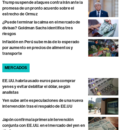
Trump suspende ataques contra Irán ante la
promesa de un pronto acuerdo sobre el
estrecho de Ormuz
¿Puede terminar la calma en el mercado de
divisas? Goldman Sachs identifica tres
riesgos
Inflación en Perú sube más de lo esperado
por aumento en precios de alimentos y
transporte
MERCADOS
EE.UU. habría usado euros para comprar
yenes y evitar debilitar el dólar, según
analistas
Yen sube ante especulaciones de una nueva
intervención tras el respaldo de EE.UU
Japón confirma la primera intervención
conjunta con EE.UU. en el mercado del yen en