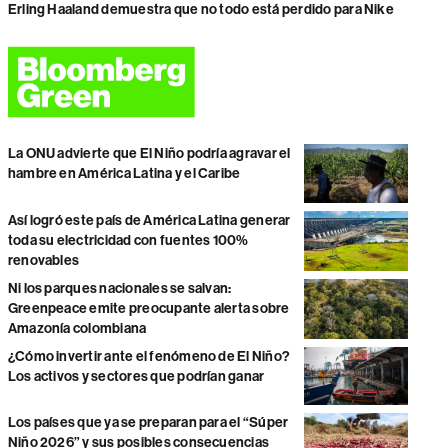
Erling Haaland demuestra que no todo está perdido para Nike
La ONU advierte que El Niño podría agravar el
hambre en América Latina y el Caribe
Así logró este país de América Latina generar
toda su electricidad con fuentes 100%
renovables
Ni los parques nacionales se salvan:
Greenpeace emite preocupante alerta sobre
Amazonía colombiana
¿Cómo invertir ante el fenómeno de El Niño?
Los activos y sectores que podrían ganar
Los países que ya se preparan para el “Súper
Niño 2026” y sus posibles consecuencias