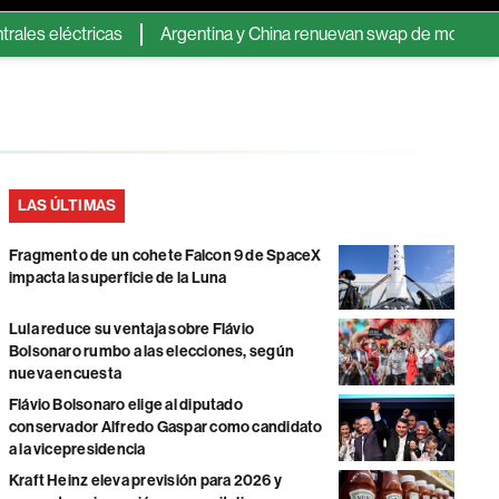
eléctricas
Argentina y China renuevan swap de monedas: se ext
LAS ÚLTIMAS
Fragmento de un cohete Falcon 9 de SpaceX
impacta la superficie de la Luna
Lula reduce su ventaja sobre Flávio
Bolsonaro rumbo a las elecciones, según
nueva encuesta
Flávio Bolsonaro elige al diputado
conservador Alfredo Gaspar como candidato
a la vicepresidencia
Kraft Heinz eleva previsión para 2026 y