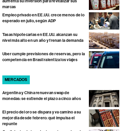
aumenta su inversión para revitalizar sus
marcas
Empleo privado en EE.UU. crece menos de lo
esperado en julio, según ADP
Tasas hipotecarias en EE.UU. alcanzan su
nivel más alto en un año y frenan la demanda
Uber cumple previsiones de reservas, pero la
competencia en Brasil ralentiza los viajes
MERCADOS
Argentina y China renuevan swap de
monedas: se extiende el plazo a cinco años
El precio del oro se dispara y va camino a su
mejor día desde febrero: qué impulsa el
repunte