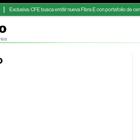
clusiva: CFE busca emitir nueva Fibra E con portafolio de centrales 
ro
ínea
o