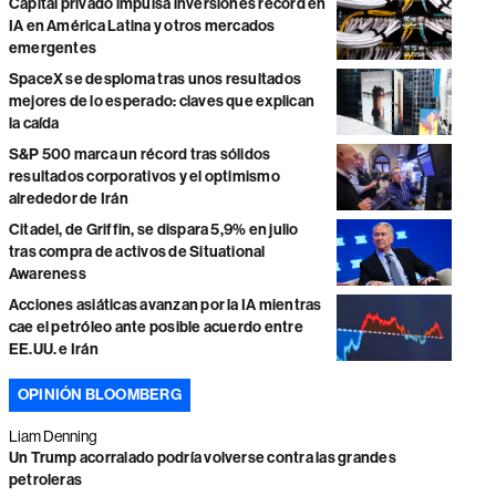
Capital privado impulsa inversiones récord en
IA en América Latina y otros mercados
emergentes
SpaceX se desploma tras unos resultados
mejores de lo esperado: claves que explican
la caída
S&P 500 marca un récord tras sólidos
resultados corporativos y el optimismo
alrededor de Irán
Citadel, de Griffin, se dispara 5,9% en julio
tras compra de activos de Situational
Awareness
Acciones asiáticas avanzan por la IA mientras
cae el petróleo ante posible acuerdo entre
EE.UU. e Irán
OPINIÓN BLOOMBERG
Liam Denning
Un Trump acorralado podría volverse contra las grandes
petroleras