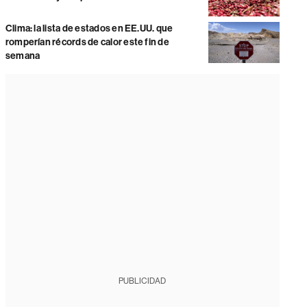
Clima: la lista de estados en EE.UU. que
romperían récords de calor este fin de
semana
PUBLICIDAD