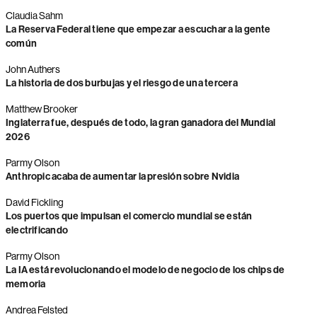
Claudia Sahm
La Reserva Federal tiene que empezar a escuchar a la gente
común
John Authers
La historia de dos burbujas y el riesgo de una tercera
Matthew Brooker
Inglaterra fue, después de todo, la gran ganadora del Mundial
2026
Parmy Olson
Anthropic acaba de aumentar la presión sobre Nvidia
David Fickling
Los puertos que impulsan el comercio mundial se están
electrificando
Parmy Olson
La IA está revolucionando el modelo de negocio de los chips de
memoria
Andrea Felsted