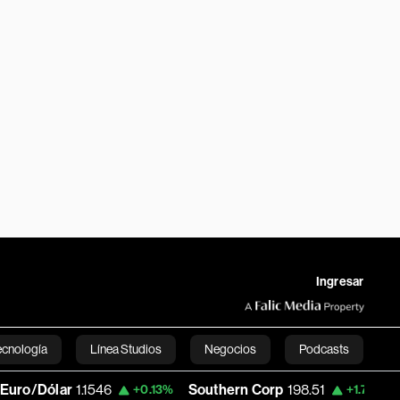
Ingresar
ecnología
Línea Studios
Negocios
Podcasts
Dólar
1.1546
Southern Corp
198.51
Copa 
+0.13%
+1.72%
English