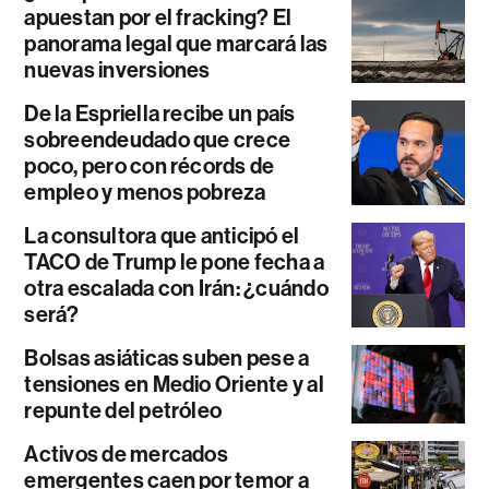
apuestan por el fracking? El
panorama legal que marcará las
nuevas inversiones
De la Espriella recibe un país
sobreendeudado que crece
poco, pero con récords de
empleo y menos pobreza
La consultora que anticipó el
TACO de Trump le pone fecha a
otra escalada con Irán: ¿cuándo
será?
Bolsas asiáticas suben pese a
tensiones en Medio Oriente y al
repunte del petróleo
Activos de mercados
emergentes caen por temor a