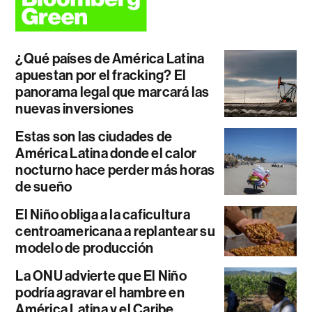
¿Qué países de América Latina
apuestan por el fracking? El
panorama legal que marcará las
nuevas inversiones
Estas son las ciudades de
América Latina donde el calor
nocturno hace perder más horas
de sueño
El Niño obliga a la caficultura
centroamericana a replantear su
modelo de producción
La ONU advierte que El Niño
podría agravar el hambre en
América Latina y el Caribe