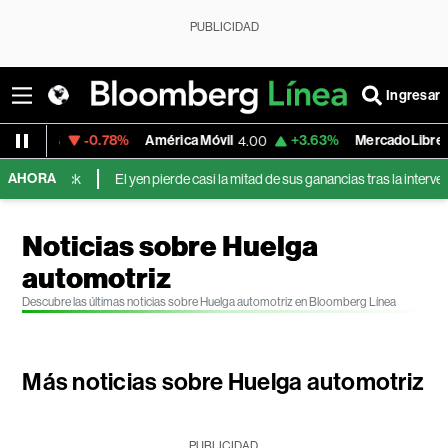
PUBLICIDAD
Ingresar
-0.78%
América Móvil
+3.63%
MercadoLibre
4.00
1,826.17
AHORA
ock
El yen pierde casi la mitad de sus ganancias tras la intervención conj
Noticias sobre Huelga
automotriz
Descubre las últimas noticias sobre Huelga automotriz en Bloomberg Línea
Más noticias sobre Huelga automotriz
PUBLICIDAD