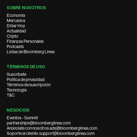
SOBRE NOSOTROS
Economía
Mercados
Dólar Hoy
Actualidad
Cripto
Finanzas Personales
Podcasts
Listas de Bloomberg Línea
TÉRMINOS DE USO
Suscríbete
Política de privacidad
Términos de suscripción
Tecnología
T&C
NEGOCIOS
Eventos - Summit
partnerships@bloomberglinea.com
Anúnciate con nosotros ads@bloomberglinea.com
Soporte al cliente: support@bloomberglinea.com