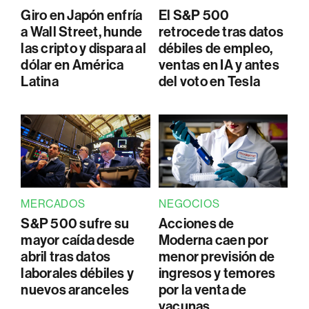
Giro en Japón enfría
El S&P 500
a Wall Street, hunde
retrocede tras datos
las cripto y dispara al
débiles de empleo,
dólar en América
ventas en IA y antes
Latina
del voto en Tesla
MERCADOS
NEGOCIOS
S&P 500 sufre su
Acciones de
mayor caída desde
Moderna caen por
abril tras datos
menor previsión de
laborales débiles y
ingresos y temores
nuevos aranceles
por la venta de
vacunas