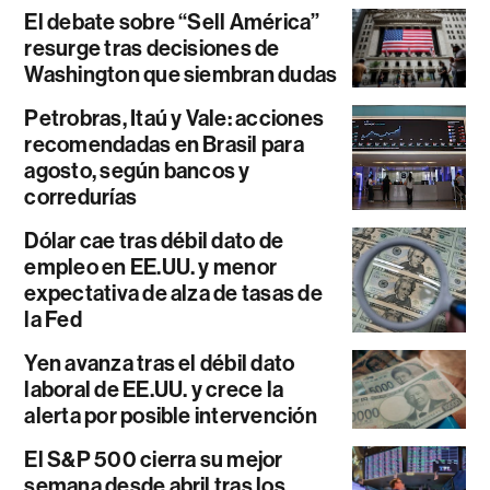
El debate sobre “Sell América”
resurge tras decisiones de
Washington que siembran dudas
Petrobras, Itaú y Vale: acciones
recomendadas en Brasil para
agosto, según bancos y
corredurías
Dólar cae tras débil dato de
empleo en EE.UU. y menor
expectativa de alza de tasas de
la Fed
Yen avanza tras el débil dato
laboral de EE.UU. y crece la
alerta por posible intervención
El S&P 500 cierra su mejor
semana desde abril tras los