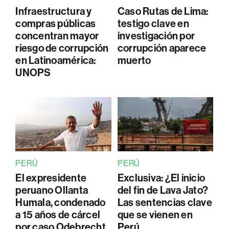
Infraestructura y
Caso Rutas de Lima:
compras públicas
testigo clave en
concentran mayor
investigación por
riesgo de corrupción
corrupción aparece
en Latinoamérica:
muerto
UNOPS
PERÚ
PERÚ
El expresidente
Exclusiva: ¿El inicio
peruano Ollanta
del fin de Lava Jato?
Humala, condenado
Las sentencias clave
a 15 años de cárcel
que se vienen en
por caso Odebrecht
Perú