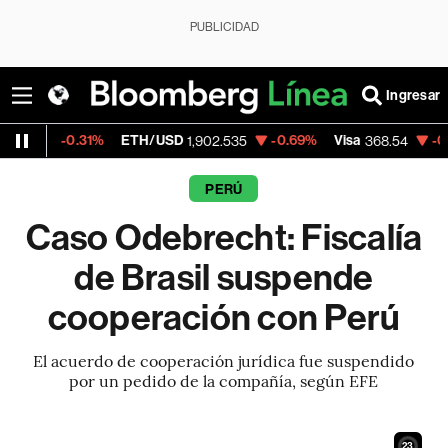
PUBLICIDAD
Ingresar
31%
ETH/USD
-0.69%
Visa
-0.28%
Merca
1,902.535
368.54
PERÚ
Caso Odebrecht: Fiscalía
de Brasil suspende
cooperación con Perú
El acuerdo de cooperación jurídica fue suspendido
por un pedido de la compañía, según EFE
21