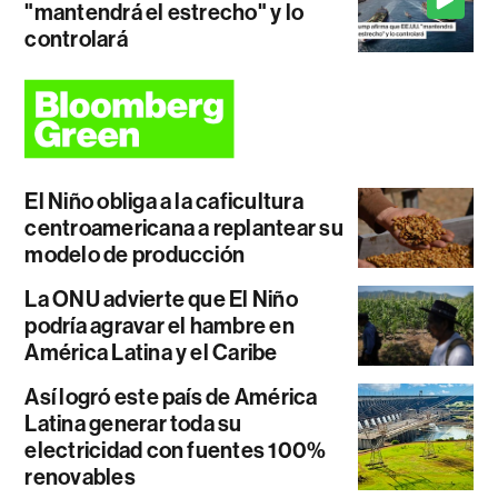
"mantendrá el estrecho" y lo
controlará
El Niño obliga a la caficultura
centroamericana a replantear su
modelo de producción
La ONU advierte que El Niño
podría agravar el hambre en
América Latina y el Caribe
Así logró este país de América
Latina generar toda su
electricidad con fuentes 100%
renovables