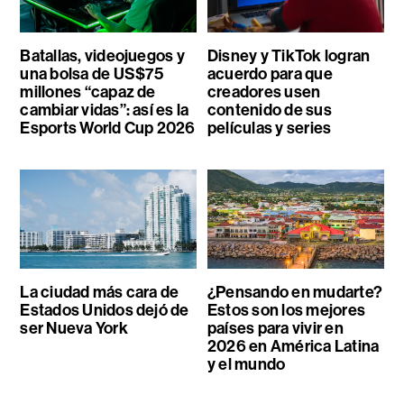
Batallas, videojuegos y
Disney y TikTok logran
una bolsa de US$75
acuerdo para que
millones “capaz de
creadores usen
cambiar vidas”: así es la
contenido de sus
Esports World Cup 2026
películas y series
La ciudad más cara de
¿Pensando en mudarte?
Estados Unidos dejó de
Estos son los mejores
ser Nueva York
países para vivir en
2026 en América Latina
y el mundo