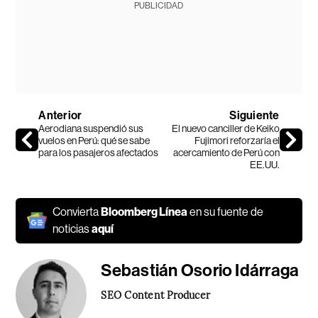
PUBLICIDAD
Anterior
Siguiente
Aerodiana suspendió sus
El nuevo canciller de Keiko
vuelos en Perú: qué se sabe
Fujimori reforzaría el
para los pasajeros afectados
acercamiento de Perú con
EE.UU.
Convierta
Bloomberg Línea
en su fuente de
noticias
aquí
Sebastián Osorio Idárraga
SEO Content Producer