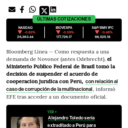
ÚLTIMAS
COTIZACIONES
NASDAQ
IBOVESPA
S&P/BMV IPC
-0.83%
-0.09%
-0.46%
26,363.44
177,726.17
66,525.18
Bloomberg Línea — Como respuesta a una
demanda de Novonor (antes Odebrecht),
el
Ministerio Público Federal de Brasil tomó la
decisión de suspender el acuerdo de
cooperación jurídica con Perú,
con relación al
, informó
caso de corrupción de la multinacional
EFE tras acceder a un documento oficial.
VER +
Alejandro Toledo sería
extraditado a Perú para