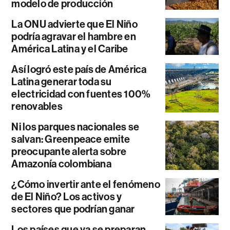
modelo de producción
La ONU advierte que El Niño
podría agravar el hambre en
América Latina y el Caribe
Así logró este país de América
Latina generar toda su
electricidad con fuentes 100%
renovables
Ni los parques nacionales se
salvan: Greenpeace emite
preocupante alerta sobre
Amazonía colombiana
¿Cómo invertir ante el fenómeno
de El Niño? Los activos y
sectores que podrían ganar
Los países que ya se preparan