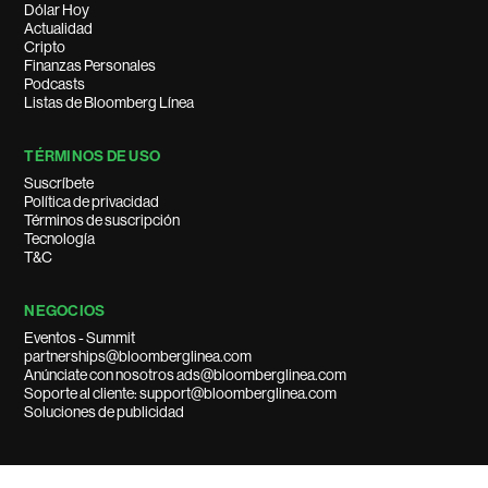
Dólar Hoy
Actualidad
Cripto
Finanzas Personales
Podcasts
Listas de Bloomberg Línea
TÉRMINOS DE USO
Suscríbete
Política de privacidad
Términos de suscripción
Tecnología
T&C
NEGOCIOS
Eventos - Summit
partnerships@bloomberglinea.com
Anúnciate con nosotros ads@bloomberglinea.com
Soporte al cliente: support@bloomberglinea.com
Soluciones de publicidad