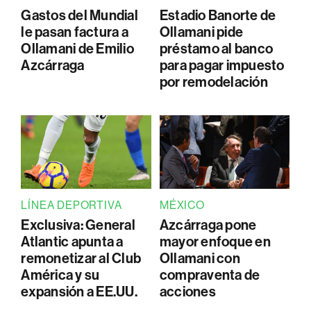
Gastos del Mundial
Estadio Banorte de
le pasan factura a
Ollamani pide
Ollamani de Emilio
préstamo al banco
Azcárraga
para pagar impuesto
por remodelación
LÍNEA DEPORTIVA
MÉXICO
Exclusiva: General
Azcárraga pone
Atlantic apunta a
mayor enfoque en
remonetizar al Club
Ollamani con
América y su
compraventa de
expansión a EE.UU.
acciones