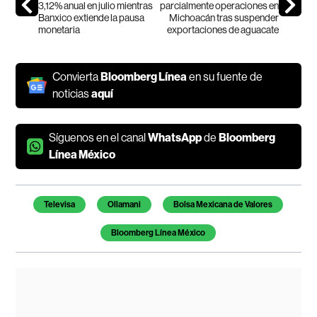
3,12% anual en julio mientras
parcialmente operaciones en
Banxico extiende la pausa
Michoacán tras suspender
monetaria
exportaciones de aguacate
Convierta
Bloomberg Línea
en su fuente de
noticias
aquí
Síguenos en el canal
WhatsApp
de
Bloomberg
Línea México
Temas de este artículo
Televisa
Ollamani
Bolsa Mexicana de Valores
Bloomberg Línea México