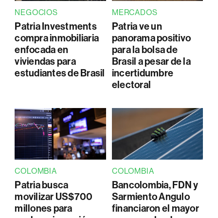
NEGOCIOS
MERCADOS
Patria Investments
Patria ve un
compra inmobiliaria
panorama positivo
enfocada en
para la bolsa de
viviendas para
Brasil a pesar de la
estudiantes de Brasil
incertidumbre
electoral
COLOMBIA
COLOMBIA
Patria busca
Bancolombia, FDN y
movilizar US$700
Sarmiento Angulo
millones para
financiaron el mayor