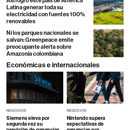
Así logró este país de América
Latina generar toda su
electricidad con fuentes 100%
renovables
Ni los parques nacionales se
salvan: Greenpeace emite
preocupante alerta sobre
Amazonía colombiana
Económicas e internacionales
NEGOCIOS
NEGOCIOS
Siemens eleva por
Nintendo supera
segunda vez su
expectativas de
previsión de ganancias
ganancias por