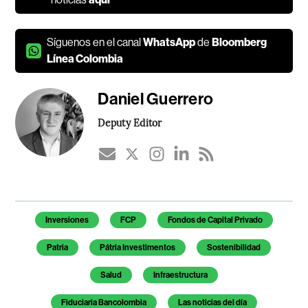
Síguenos en el canal
WhatsApp
de
Bloomberg
Línea Colombia
Daniel Guerrero
Deputy Editor
Temas de este artículo
Inversiones
FCP
Fondos de Capital Privado
Patria
Pátria Investimentos
Sostenibilidad
Salud
Infraestructura
Fiduciaria Bancolombia
Las noticias del día