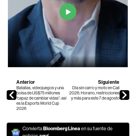
Anterior
Siguiente
Batallas, videojuegos y una
Día sin carro y moto en Cali
bolsa de US$75 millones
2026: Horario, restricciones
“capaz de cambiar vidas”: así
y más para este 7 de agosto
es la Esports World Cup
2026
Convierta
Bloomberg Línea
en su fuente de
noticias
aquí