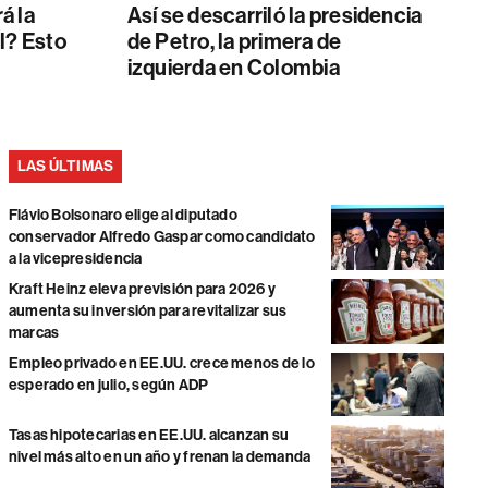
á la
Así se descarriló la presidencia
l? Esto
de Petro, la primera de
izquierda en Colombia
LAS ÚLTIMAS
Flávio Bolsonaro elige al diputado
conservador Alfredo Gaspar como candidato
a la vicepresidencia
Kraft Heinz eleva previsión para 2026 y
aumenta su inversión para revitalizar sus
marcas
Empleo privado en EE.UU. crece menos de lo
esperado en julio, según ADP
Tasas hipotecarias en EE.UU. alcanzan su
nivel más alto en un año y frenan la demanda