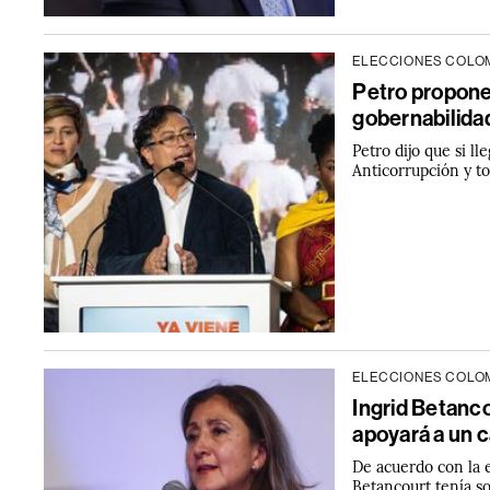
ELECCIONES COLOM
Petro propone
gobernabilida
Petro dijo que si l
Anticorrupción y to
ELECCIONES COLOM
Ingrid Betanco
apoyará a un 
De acuerdo con la 
Betancourt tenía so