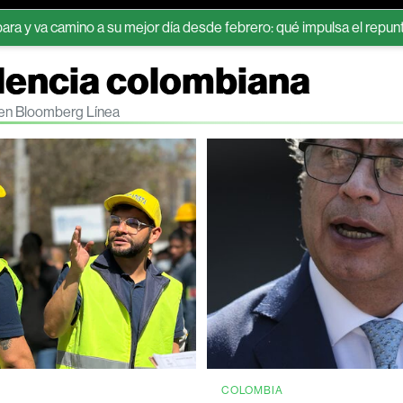
mino a su mejor día desde febrero: qué impulsa el repunte
Capit
dencia colombiana
 en Bloomberg Línea
COLOMBIA