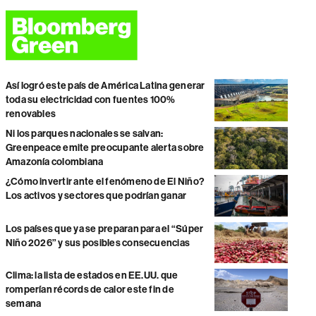
Así logró este país de América Latina generar
toda su electricidad con fuentes 100%
renovables
Ni los parques nacionales se salvan:
Greenpeace emite preocupante alerta sobre
Amazonía colombiana
¿Cómo invertir ante el fenómeno de El Niño?
Los activos y sectores que podrían ganar
Los países que ya se preparan para el “Súper
Niño 2026” y sus posibles consecuencias
Clima: la lista de estados en EE.UU. que
romperían récords de calor este fin de
semana