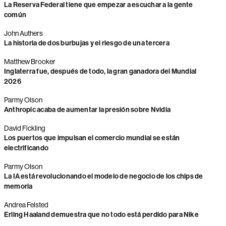
La Reserva Federal tiene que empezar a escuchar a la gente
común
John Authers
La historia de dos burbujas y el riesgo de una tercera
Matthew Brooker
Inglaterra fue, después de todo, la gran ganadora del Mundial
2026
Parmy Olson
Anthropic acaba de aumentar la presión sobre Nvidia
David Fickling
Los puertos que impulsan el comercio mundial se están
electrificando
Parmy Olson
La IA está revolucionando el modelo de negocio de los chips de
memoria
Andrea Felsted
Erling Haaland demuestra que no todo está perdido para Nike