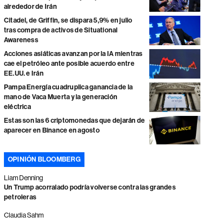
alrededor de Irán
Citadel, de Griffin, se dispara 5,9% en julio
tras compra de activos de Situational
Awareness
Acciones asiáticas avanzan por la IA mientras
cae el petróleo ante posible acuerdo entre
EE.UU. e Irán
Pampa Energía cuadruplica ganancia de la
mano de Vaca Muerta y la generación
eléctrica
Estas son las 6 criptomonedas que dejarán de
aparecer en Binance en agosto
OPINIÓN BLOOMBERG
Liam Denning
Un Trump acorralado podría volverse contra las grandes
petroleras
Claudia Sahm