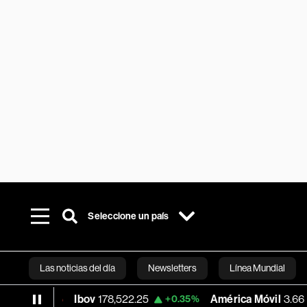
Seleccione un país
Las noticias del día
Newsletters
Línea Mundial
Ibov
178,522.25
América Móvil
3.66
9%
+0.35%
-0.27%
Bloomberg 