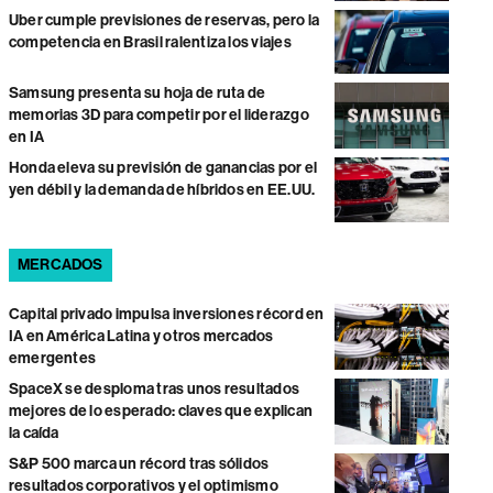
Uber cumple previsiones de reservas, pero la
competencia en Brasil ralentiza los viajes
Samsung presenta su hoja de ruta de
memorias 3D para competir por el liderazgo
en IA
Honda eleva su previsión de ganancias por el
yen débil y la demanda de híbridos en EE.UU.
MERCADOS
Capital privado impulsa inversiones récord en
IA en América Latina y otros mercados
emergentes
SpaceX se desploma tras unos resultados
mejores de lo esperado: claves que explican
la caída
S&P 500 marca un récord tras sólidos
resultados corporativos y el optimismo