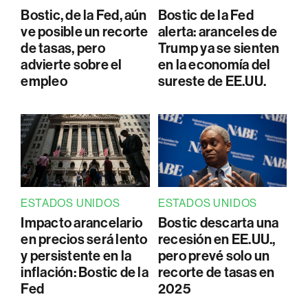
Bostic, de la Fed, aún
Bostic de la Fed
ve posible un recorte
alerta: aranceles de
de tasas, pero
Trump ya se sienten
advierte sobre el
en la economía del
empleo
sureste de EE.UU.
ESTADOS UNIDOS
ESTADOS UNIDOS
Impacto arancelario
Bostic descarta una
en precios será lento
recesión en EE.UU.,
y persistente en la
pero prevé solo un
inflación: Bostic de la
recorte de tasas en
Fed
2025