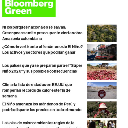
Ni los parques nacionales se salvan:
Greenpeace emite preocupante alerta sobre
Amazonía colombiana
¿Cómo invertir ante el fenómeno de El Niño?
Los activos y sectores que podrían ganar
Los países que ya se preparan para el “Súper
Niño 2026” y sus posibles consecuencias
Clima: la lista de estados en EE.UU. que
romperían récords de calor este fin de
semana
El Niño amenaza los arándanos de Perú y
podría disparar los precios en todo el mundo
Las olas de calor cambian las reglas de la