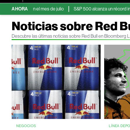
mérica en el mes de julio
AHORA
S&P 500 alcanza un récord impulsado p
Noticias sobre Red B
Descubre las últimas noticias sobre Red Bull en Bloomberg L
NEGOCIOS
LÍNEA DEP