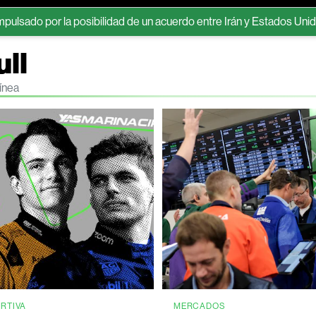
or la posibilidad de un acuerdo entre Irán y Estados Unidos
E
ull
ínea
ORTIVA
MERCADOS