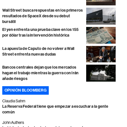
Wall Street busca respuestas en los primeros
resultados de SpaceX desde su debut
bursátil
El yen enfrenta una prueba clave en los 155
por dólar tras la intervención histórica
La apuesta de Caputo de no volver a Wall
Street enfrenta nuevas dudas
Bancos centrales dejan que los mercados
hagan el trabajo mientras la guerra con Irán
añade riesgos
OPINIÓN BLOOMBERG
Claudia Sahm
La Reserva Federal tiene que empezar a escuchar a la gente
común
John Authers