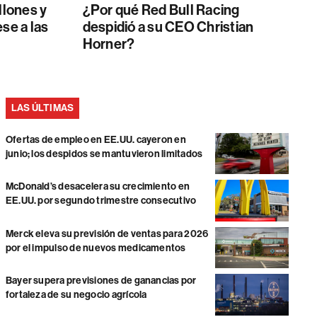
llones y
¿Por qué Red Bull Racing
se a las
despidió a su CEO Christian
Horner?
LAS ÚLTIMAS
Ofertas de empleo en EE.UU. cayeron en
junio; los despidos se mantuvieron limitados
McDonald’s desacelera su crecimiento en
EE.UU. por segundo trimestre consecutivo
Merck eleva su previsión de ventas para 2026
por el impulso de nuevos medicamentos
Bayer supera previsiones de ganancias por
fortaleza de su negocio agrícola