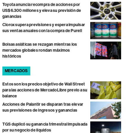
Toyota anuncia recompra de acciones por
US$6.300 millones y eleva su previsión de
ganancias
Clorox supera previsiones y espera impulsar
sus ventas anuales con la compra de Purell
Bolsas asiáticas se rezagan mientras los
mercados globales rondan máximos
históricos
MERCADOS
Estos son los precios objetivo de Wall Street
para las acciones de MercadoLibre previo a su
balance
Acciones de Palantir se disparan tras elevar
sus previsiones de ingresos y ganancias
TGS duplicó su ganancia trimestral impulsada
por su negocio de líquidos