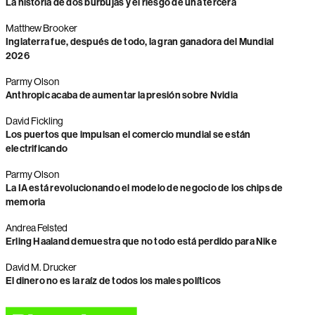
La historia de dos burbujas y el riesgo de una tercera
Matthew Brooker
Inglaterra fue, después de todo, la gran ganadora del Mundial
2026
Parmy Olson
Anthropic acaba de aumentar la presión sobre Nvidia
David Fickling
Los puertos que impulsan el comercio mundial se están
electrificando
Parmy Olson
La IA está revolucionando el modelo de negocio de los chips de
memoria
Andrea Felsted
Erling Haaland demuestra que no todo está perdido para Nike
David M. Drucker
El dinero no es la raíz de todos los males políticos