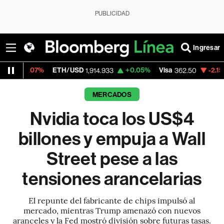
PUBLICIDAD
Ingresar
ETH/USD
+0.05%
Visa
-2.15%
MercadoLibr
1,914.933
362.50
MERCADOS
Nvidia toca los US$4
billones y empuja a Wall
Street pese a las
tensiones arancelarias
El repunte del fabricante de chips impulsó al
mercado, mientras Trump amenazó con nuevos
aranceles y la Fed mostró división sobre futuras tasas.