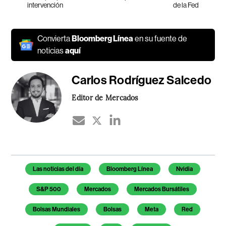
intervención
de la Fed
Convierta
Bloomberg Línea
en su fuente de
noticias
aquí
Carlos Rodríguez Salcedo
Editor de Mercados
Temas de este artículo
Las noticias del día
Bloomberg Línea
Nvidia
S&P 500
Mercados
Mercados Bursátiles
Bolsas Mundiales
Bolsas
Meta
Red