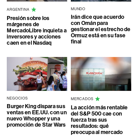
MUNDO
ARGENTINA
Irán dice que acuerdo
Presión sobre los
con Omán para
márgenes de
gestionar el estrecho de
MercadoLibre inquieta a
Ormuz está en su fase
inversores y acciones
final
caen en el Nasdaq
NEGOCIOS
MERCADOS
Burger King dispara sus
La acción más rentable
ventas en EE.UU. con un
del S&P 500 cae con
nuevo Whopper y una
fuerza tras sus
promoción de Star Wars
resultados: qué
preocupa al mercado