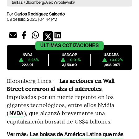
tarifas.
(Bloomberg/Alex Wroblewski)
Por
Carlos Rodríguez Salcedo
09 de julio, 2025 | 04:44 PM
ÚLTIMAS
COTIZACIONES
NVDA
USDCOP
USDARS
+2.25%
+0.01%
+0.02%
223.91
3,159.60
1,498.9871
Bloomberg Línea —
Las acciones en Wall
Street cerraron al alza el miércoles
,
impulsadas por un fuerte repunte en los
gigantes tecnológicos, entre ellos Nvidia
(
), que alcanzó brevemente una
NVDA
capitalización bursátil de US$4 billones.
Ver más:
Las bolsas de América Latina que más