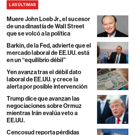
LAS ÚLTIMAS
Muere John Loeb Jr., el sucesor
de una dinastía de Wall Street
que se volcó a la política
Barkin, de la Fed, advierte que el
mercado laboral de EE.UU. está
en un “equilibrio débil”
Yen avanza tras el débil dato
laboral de EE.UU. y crece la
alerta por posible intervención
Trump dice que avanzan las
negociaciones sobre Ormuz
mientras Irán evalúa veto a
EE.UU.
Cencosud reporta pérdidas