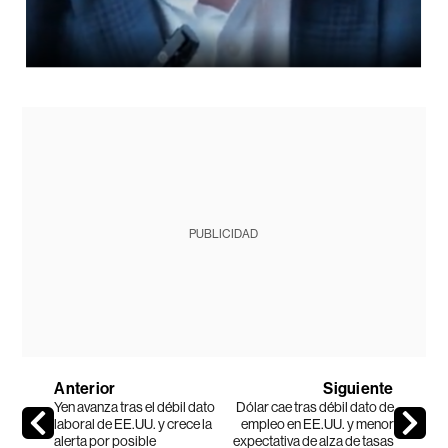
PUBLICIDAD
Anterior
Siguiente
Yen avanza tras el débil dato
Dólar cae tras débil dato de
laboral de EE.UU. y crece la
empleo en EE.UU. y menor
alerta por posible
expectativa de alza de tasas