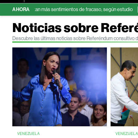
io reportan más sentimientos de fracaso, según estudio
AHORA
Berksh
Noticias sobre Refe
Descubre las últimas noticias sobre Referéndum consultivo
VENEZUELA
VENEZUEL