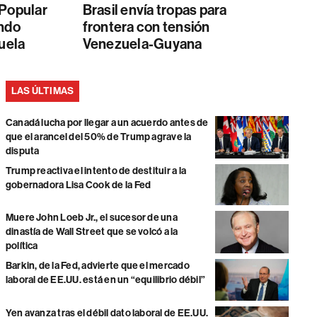
 Popular
Brasil envía tropas para
ándo
frontera con tensión
zuela
Venezuela-Guyana
LAS ÚLTIMAS
Canadá lucha por llegar a un acuerdo antes de
que el arancel del 50% de Trump agrave la
disputa
Trump reactiva el intento de destituir a la
gobernadora Lisa Cook de la Fed
Muere John Loeb Jr., el sucesor de una
dinastía de Wall Street que se volcó a la
política
Barkin, de la Fed, advierte que el mercado
laboral de EE.UU. está en un “equilibrio débil”
Yen avanza tras el débil dato laboral de EE.UU.