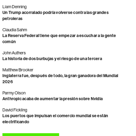
Liam Denning
Un Trump acorralado podría volverse contra las grandes
petroleras
Claudia Sahm
La Reserva Federal tiene que empezar a escuchar a la gente
común
John Authers
La historia de dos burbujas y el riesgo de una tercera
Matthew Brooker
Inglaterra fue, después de todo, la gran ganadora del Mundial
2026
Parmy Olson
Anthropic acaba de aumentar la presión sobre Nvidia
David Fickling
Los puertos que impulsan el comercio mundial se están
electrificando