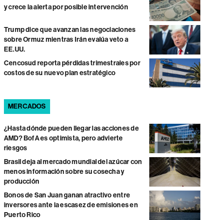
y crece la alerta por posible intervención
Trump dice que avanzan las negociaciones
sobre Ormuz mientras Irán evalúa veto a
EE.UU.
Cencosud reporta pérdidas trimestrales por
costos de su nuevo plan estratégico
MERCADOS
¿Hasta dónde pueden llegar las acciones de
AMD? BofA es optimista, pero advierte
riesgos
Brasil deja al mercado mundial del azúcar con
menos información sobre su cosecha y
producción
Bonos de San Juan ganan atractivo entre
inversores ante la escasez de emisiones en
Puerto Rico