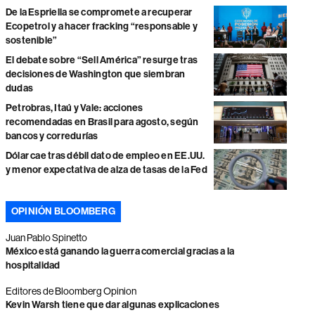
De la Espriella se compromete a recuperar
Ecopetrol y a hacer fracking “responsable y
sostenible”
El debate sobre “Sell América” resurge tras
decisiones de Washington que siembran
dudas
Petrobras, Itaú y Vale: acciones
recomendadas en Brasil para agosto, según
bancos y corredurías
Dólar cae tras débil dato de empleo en EE.UU.
y menor expectativa de alza de tasas de la Fed
OPINIÓN BLOOMBERG
Juan Pablo Spinetto
México está ganando la guerra comercial gracias a la
hospitalidad
Editores de Bloomberg Opinion
Kevin Warsh tiene que dar algunas explicaciones