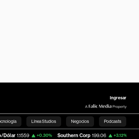
Ingresar
ecnología
Línea Studios
Negocios
Podcasts
.1559
Southern Corp
199.06
Copa Holdi
+0.30%
+3.12%
English