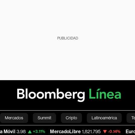
PUBLICIDAD
Mercados
Summit
Cripto
Latinoamérica
T
3.98
MercadoLibre
1,821.795
Euro/Dólar
1
+3.11%
-0.14%
Green
Economía
Estilo de vida
Mundo
Videos