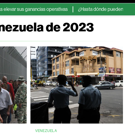
sus ganancias operativas
¿Hasta dónde pueden llegar las acci
enezuela de 2023
VENEZUELA