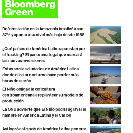
Deforestación en la Amazonía brasileña cae
37% y apunta a su nivel más bajo desde 1988
¿Qué países de América Latina apuestan por
el fracking? El panorama legal que marcará
las nuevas inversiones
Estas son las ciudades de América Latina
donde el calor nocturno hace perder más
horas de sueño
El Niño obliga a la caficultura
centroamericana a replantear su modelo de
producción
La ONU advierte que El Niño podría agravar el
hambre en América Latina y el Caribe
Así logró este país de América Latina generar