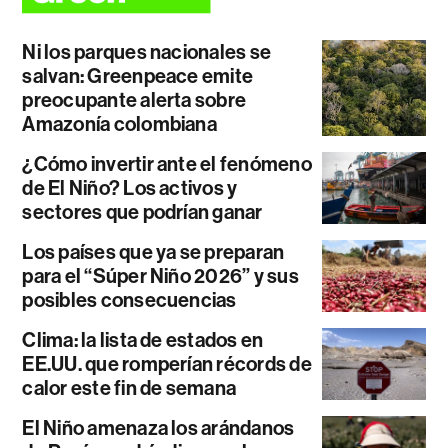
Ni los parques nacionales se
salvan: Greenpeace emite
preocupante alerta sobre
Amazonía colombiana
¿Cómo invertir ante el fenómeno
de El Niño? Los activos y
sectores que podrían ganar
Los países que ya se preparan
para el “Súper Niño 2026” y sus
posibles consecuencias
Clima: la lista de estados en
EE.UU. que romperían récords de
calor este fin de semana
El Niño amenaza los arándanos