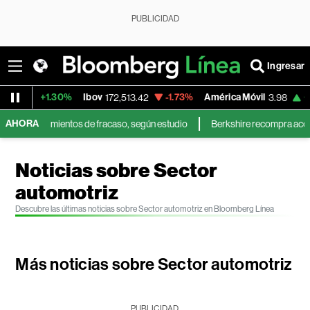
PUBLICIDAD
Ingresar
+1.30%
Ibov
-1.73%
América Móvil
+3.11%
172,513.42
3.98
AHORA
entimientos de fracaso, según estudio
Berkshire recompra acciones prop
Noticias sobre Sector
automotriz
Descubre las últimas noticias sobre Sector automotriz en Bloomberg Línea
Más noticias sobre Sector automotriz
PUBLICIDAD