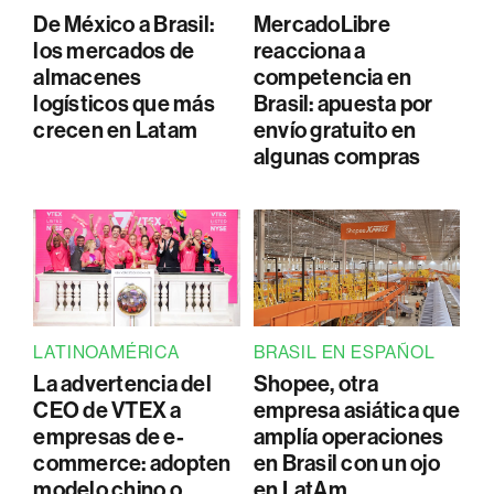
De México a Brasil:
MercadoLibre
los mercados de
reacciona a
almacenes
competencia en
logísticos que más
Brasil: apuesta por
crecen en Latam
envío gratuito en
algunas compras
LATINOAMÉRICA
BRASIL EN ESPAÑOL
La advertencia del
Shopee, otra
CEO de VTEX a
empresa asiática que
empresas de e-
amplía operaciones
commerce: adopten
en Brasil con un ojo
modelo chino o
en LatAm