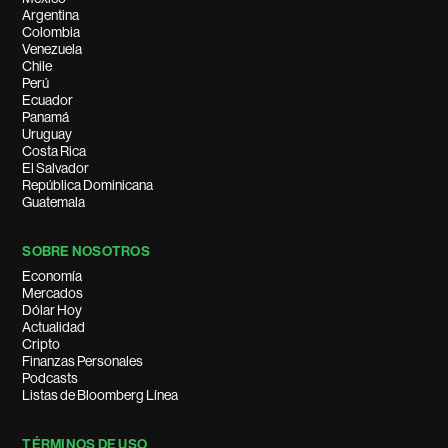
Argentina
Colombia
Venezuela
Chile
Perú
Ecuador
Panamá
Uruguay
Costa Rica
El Salvador
República Dominicana
Guatemala
SOBRE NOSOTROS
Economía
Mercados
Dólar Hoy
Actualidad
Cripto
Finanzas Personales
Podcasts
Listas de Bloomberg Línea
TÉRMINOS DE USO