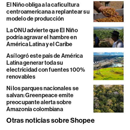
El Niño obliga a la caficultura
centroamericana a replantear su
modelo de producción
La ONU advierte que El Niño
podría agravar el hambre en
América Latina y el Caribe
Así logró este país de América
Latina generar toda su
electricidad con fuentes 100%
renovables
Ni los parques nacionales se
salvan: Greenpeace emite
preocupante alerta sobre
Amazonía colombiana
Otras noticias sobre Shopee