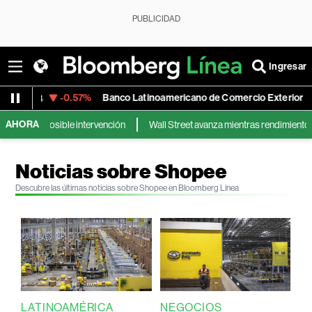
PUBLICIDAD
Ingresar
-0.57%
Banco Latinoamericano de Comercio Exterior
141.24
56.79
AHORA
rta por posible intervención
Wall Street avanza mientras rendimientos de b
Noticias sobre Shopee
Descubre las últimas noticias sobre Shopee en Bloomberg Línea
LATINOAMÉRICA
NEGOCIOS