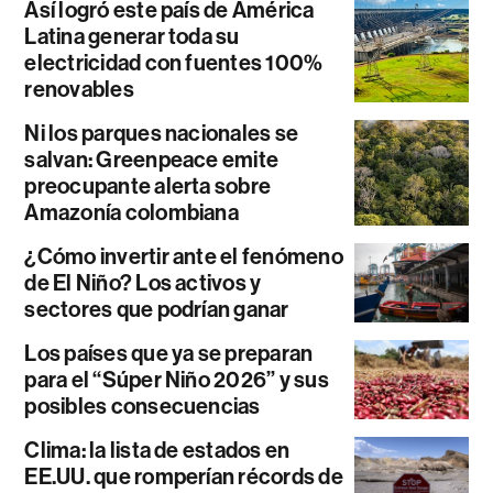
Así logró este país de América
Latina generar toda su
electricidad con fuentes 100%
renovables
Ni los parques nacionales se
salvan: Greenpeace emite
preocupante alerta sobre
Amazonía colombiana
¿Cómo invertir ante el fenómeno
de El Niño? Los activos y
sectores que podrían ganar
Los países que ya se preparan
para el “Súper Niño 2026” y sus
posibles consecuencias
Clima: la lista de estados en
EE.UU. que romperían récords de