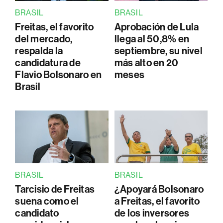
BRASIL
BRASIL
Freitas, el favorito
Aprobación de Lula
del mercado,
llega al 50,8% en
respalda la
septiembre, su nivel
candidatura de
más alto en 20
Flavio Bolsonaro en
meses
Brasil
BRASIL
BRASIL
Tarcisio de Freitas
¿Apoyará Bolsonaro
suena como el
a Freitas, el favorito
candidato
de los inversores