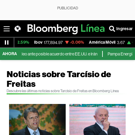
PUBLICIDAD
Ingresar
+2.59%
Ibov
-0.06%
América Móvil
+5.76
177,894.97
3.67
AHORA
el petróleo ante posible acuerdo entre EE.UU. e Irán
Pampa Energía duplic
Noticias sobre Tarcísio de
Freitas
Descubre las últimas noticias sobre Tarcísio de Freitas en Bloomberg Línea