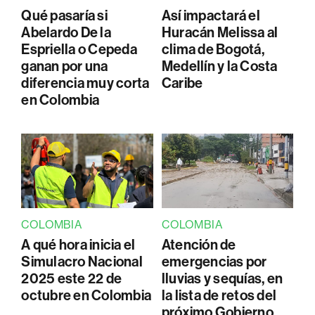
Qué pasaría si
Así impactará el
Abelardo De la
Huracán Melissa al
Espriella o Cepeda
clima de Bogotá,
ganan por una
Medellín y la Costa
diferencia muy corta
Caribe
en Colombia
COLOMBIA
COLOMBIA
A qué hora inicia el
Atención de
Simulacro Nacional
emergencias por
2025 este 22 de
lluvias y sequías, en
octubre en Colombia
la lista de retos del
próximo Gobierno