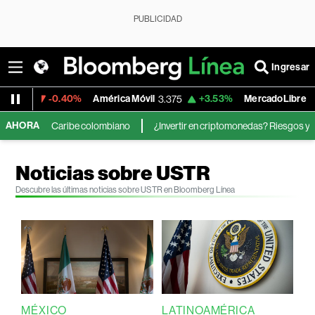
PUBLICIDAD
Ingresar
-0.40%
América Móvil
+3.53%
MercadoLibre
3.375
1,889.60
AHORA
 del Caribe colombiano
¿Invertir en criptomonedas? Riesgos y oportunidade
Noticias sobre USTR
Descubre las últimas noticias sobre USTR en Bloomberg Línea
MÉXICO
LATINOAMÉRICA