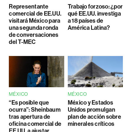
Representante
Trabajo forzoso: ¿por
comercial de EE.UU.
qué EE.UU. investiga
visitará México para
a 18 países de
una segunda ronda
América Latina?
de conversaciones
del T-MEC
MÉXICO
MÉXICO
“Es posible que
México y Estados
ocurra”: Sheinbaum
Unidos promulgan
tras apertura de
plan de acción sobre
oficina comercial de
minerales críticos
EE.UU. a ajustar