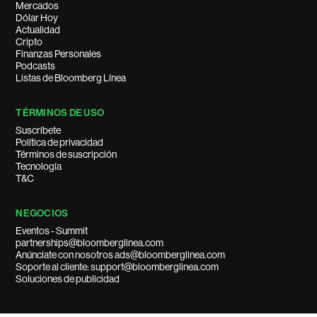
Mercados
Dólar Hoy
Actualidad
Cripto
Finanzas Personales
Podcasts
Listas de Bloomberg Línea
TÉRMINOS DE USO
Suscríbete
Política de privacidad
Términos de suscripción
Tecnología
T&C
NEGOCIOS
Eventos - Summit
partnerships@bloomberglinea.com
Anúnciate con nosotros ads@bloomberglinea.com
Soporte al cliente: support@bloomberglinea.com
Soluciones de publicidad