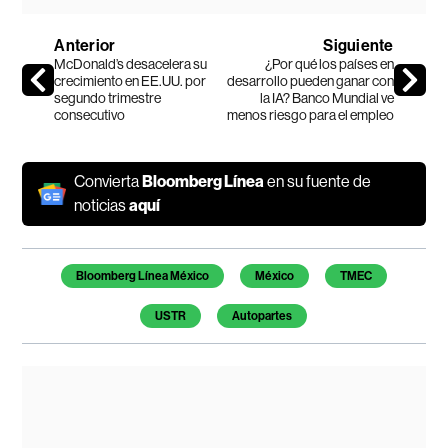
Anterior
Siguiente
McDonald’s desacelera su
¿Por qué los países en
crecimiento en EE.UU. por
desarrollo pueden ganar con
segundo trimestre
la IA? Banco Mundial ve
consecutivo
menos riesgo para el empleo
Convierta
Bloomberg Línea
en su fuente de
noticias
aquí
Temas de este artículo
Bloomberg Línea México
México
TMEC
USTR
Autopartes