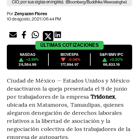
CIO, por sus siglas en inglés).
(Bloomberg/Buddhika Weerasinghe)
Por
Zenyazen Flores
10 de agosto, 2021 | 06:44 PM
ÚLTIMAS
COTIZACIONES
NASDAQ
IBOVESPA
S&P/BMV IPC
+2.59%
-0.06%
+0.20%
26,584.99
177,894.97
66,833.16
Ciudad de México — Estados Unidos y México
desactivaron la queja presentada el 9 de junio
por trabajadores de la empresa
Tridonex
,
ubicada en Matamoros, Tamaulipas, quienes
alegaron denegación de derechos laborales
relativos a la libertad de asociación y la
negociación colectiva de los trabajadores de la
empresa de autopartes.