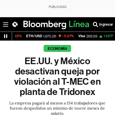
PUBLICIDAD
Ingresar
%
ETH/USD
-0.27%
Visa
+1.07%
MercadoLi
1,870.26
369.59
ECONOMÍA
EE.UU. y México
desactivan queja por
violación al T-MEC en
planta de Tridonex
La empresa pagará al menos a 154 trabajadores que
fueron despedidos un mínimo de nueve meses de
salario.