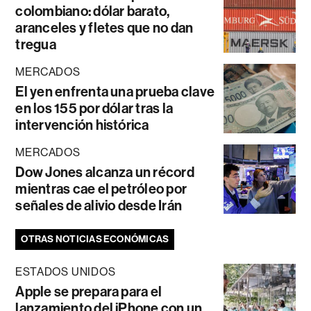
colombiano: dólar barato,
aranceles y fletes que no dan
tregua
MERCADOS
El yen enfrenta una prueba clave
en los 155 por dólar tras la
intervención histórica
MERCADOS
Dow Jones alcanza un récord
mientras cae el petróleo por
señales de alivio desde Irán
OTRAS NOTICIAS ECONÓMICAS
ESTADOS UNIDOS
Apple se prepara para el
lanzamiento del iPhone con un