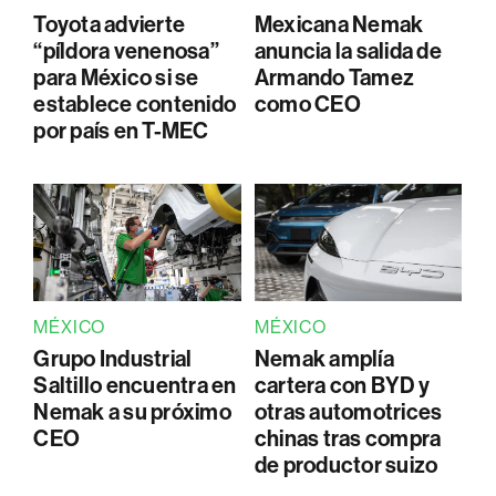
Toyota advierte
Mexicana Nemak
“píldora venenosa”
anuncia la salida de
para México si se
Armando Tamez
establece contenido
como CEO
por país en T-MEC
MÉXICO
MÉXICO
Grupo Industrial
Nemak amplía
Saltillo encuentra en
cartera con BYD y
Nemak a su próximo
otras automotrices
CEO
chinas tras compra
de productor suizo