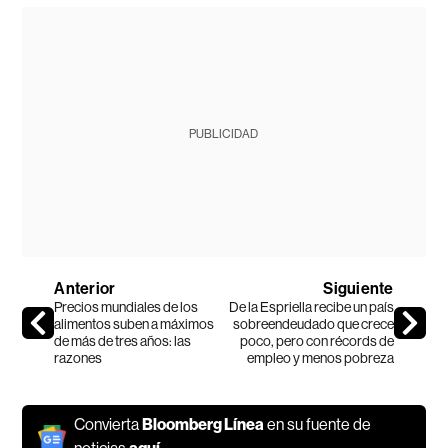
PUBLICIDAD
Anterior
Siguiente
Precios mundiales de los
De la Espriella recibe un país
alimentos suben a máximos
sobreendeudado que crece
de más de tres años: las
poco, pero con récords de
razones
empleo y menos pobreza
Convierta
Bloomberg Línea
en su fuente de