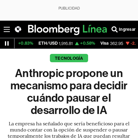
PUBLICIDAD
Ingresar
.83%
ETH/USD
+0.58%
Visa
-2.03%
Merca
1,916.81
362.95
TECNOLOGÍA
Anthropic propone un
mecanismo para decidir
cuándo pausar el
desarrollo de IA
La empresa ha señalado que sería beneficioso para el
mundo contar con la opción de suspender o pausar
temporalmente los trabajos de IA que puedan resultar