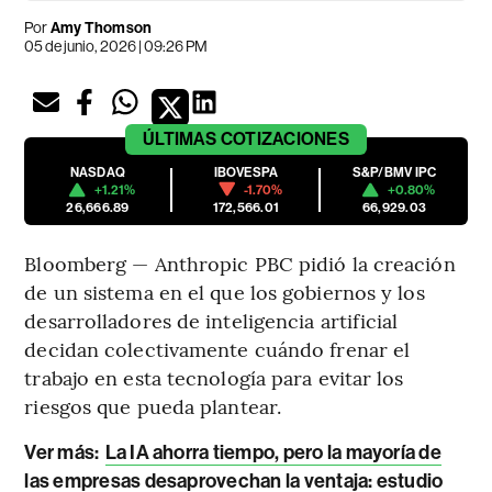
Por
Amy Thomson
05 de junio, 2026 | 09:26 PM
ÚLTIMAS
COTIZACIONES
NASDAQ
IBOVESPA
S&P/BMV IPC
+1.21%
-1.70%
+0.80%
26,666.89
172,566.01
66,929.03
Bloomberg — Anthropic PBC pidió la creación
de un sistema en el que los gobiernos y los
desarrolladores de inteligencia artificial
decidan colectivamente cuándo frenar el
trabajo en esta tecnología para evitar los
riesgos que pueda plantear.
Ver más:
La IA ahorra tiempo, pero la mayoría de
las empresas desaprovechan la ventaja: estudio