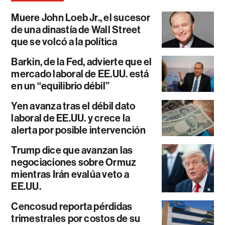
Muere John Loeb Jr., el sucesor
de una dinastía de Wall Street
que se volcó a la política
Barkin, de la Fed, advierte que el
mercado laboral de EE.UU. está
en un “equilibrio débil”
Yen avanza tras el débil dato
laboral de EE.UU. y crece la
alerta por posible intervención
Trump dice que avanzan las
negociaciones sobre Ormuz
mientras Irán evalúa veto a
EE.UU.
Cencosud reporta pérdidas
trimestrales por costos de su