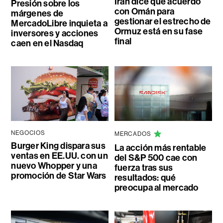
Irán dice que acuerdo
Presión sobre los
con Omán para
márgenes de
gestionar el estrecho de
MercadoLibre inquieta a
Ormuz está en su fase
inversores y acciones
final
caen en el Nasdaq
NEGOCIOS
MERCADOS
Burger King dispara sus
La acción más rentable
ventas en EE.UU. con un
del S&P 500 cae con
nuevo Whopper y una
fuerza tras sus
promoción de Star Wars
resultados: qué
preocupa al mercado