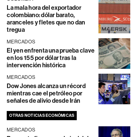
La mala hora del exportador
colombiano: dólar barato,
aranceles y fletes que no dan
tregua
MERCADOS
El yen enfrenta una prueba clave
en los 155 por dólar tras la
intervención histórica
MERCADOS
Dow Jones alcanza un récord
mientras cae el petróleo por
señales de alivio desde Irán
OTRAS NOTICIAS ECONÓMICAS
MERCADOS