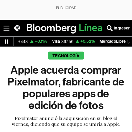
PUBLICIDAD
Ingresar
+0.11%
Visa
+0.52%
MercadoLibre
-
9.443
367.56
1,874.26
TECNOLOGÍA
Apple acuerda comprar
Pixelmator, fabricante de
populares apps de
edición de fotos
Pixelmator anunció la adquisición en su blog el
viernes, diciendo que su equipo se uniría a Apple