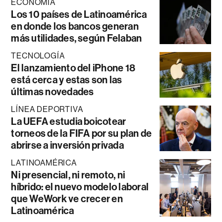
ECONOMÍA
Los 10 países de Latinoamérica
en donde los bancos generan
más utilidades, según Felaban
TECNOLOGÍA
El lanzamiento del iPhone 18
está cerca y estas son las
últimas novedades
LÍNEA DEPORTIVA
La UEFA estudia boicotear
torneos de la FIFA por su plan de
abrirse a inversión privada
LATINOAMÉRICA
Ni presencial, ni remoto, ni
híbrido: el nuevo modelo laboral
que WeWork ve crecer en
Latinoamérica