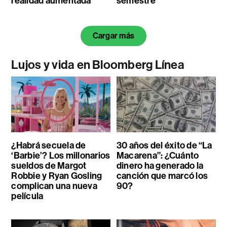
realidad aumentada
semestre
Cargar más
Lujos y vida en Bloomberg Línea
¿Habrá secuela de
30 años del éxito de “La
‘Barbie’? Los millonarios
Macarena”: ¿Cuánto
sueldos de Margot
dinero ha generado la
Robbie y Ryan Gosling
canción que marcó los
complican una nueva
90?
película