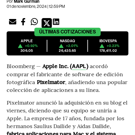
Por
Mark Gurman
01 de noviembre, 2024 | 12:59 PM
ÚLTIMAS
COTIZACIONES
APPLE
NASDAQ
IBOVESPA
+0.92%
+2.01%
+0.23%
306.05
26,435.65
178,411.02
Bloomberg —
Apple Inc. (
)
acordó
AAPL
comprar el fabricante de software de edición
fotográfica
Pixelmator
, añadiendo una popular
colección de aplicaciones a su línea.
Pixelmator anunció la adquisición en su blog el
viernes, diciendo que su equipo se uniría a
Apple. La empresa de 17 años, fundada por los
hermanos Saulius Dailide y Aidas Dailide,
fabrica aplicaciones para Mac y el sistema