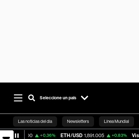
Seleccione un país
Las noticias del día
Newsletters
Línea Mundial
9.00
ETH/USD
1,891.005
Visa
368.29
+0.36%
+0.83%
Bloomberg 