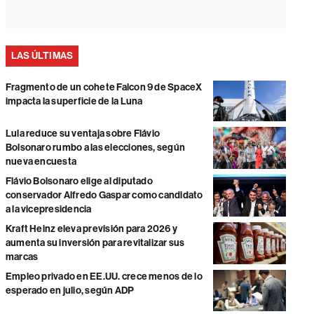
LAS ÚLTIMAS
Fragmento de un cohete Falcon 9 de SpaceX
impacta la superficie de la Luna
Lula reduce su ventaja sobre Flávio
Bolsonaro rumbo a las elecciones, según
nueva encuesta
Flávio Bolsonaro elige al diputado
conservador Alfredo Gaspar como candidato
a la vicepresidencia
Kraft Heinz eleva previsión para 2026 y
aumenta su inversión para revitalizar sus
marcas
Empleo privado en EE.UU. crece menos de lo
esperado en julio, según ADP