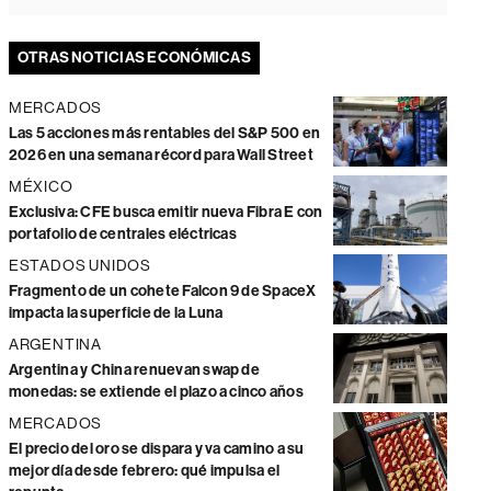
OTRAS NOTICIAS ECONÓMICAS
MERCADOS
Las 5 acciones más rentables del S&P 500 en
2026 en una semana récord para Wall Street
MÉXICO
Exclusiva: CFE busca emitir nueva Fibra E con
portafolio de centrales eléctricas
ESTADOS UNIDOS
Fragmento de un cohete Falcon 9 de SpaceX
impacta la superficie de la Luna
ARGENTINA
Argentina y China renuevan swap de
monedas: se extiende el plazo a cinco años
MERCADOS
El precio del oro se dispara y va camino a su
mejor día desde febrero: qué impulsa el