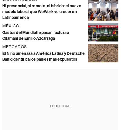
Ni presencial, ni remoto, ni híbrido: el nuevo
modelo laboral que WeWork ve crecer en
Latinoamérica
MÉXICO
Gastos del Mundial le pasan factura a
Ollamani de Emilio Azcárraga
MERCADOS
El Niño amenaza a América Latina y Deutsche
Bank identifica los países más expuestos
PUBLICIDAD