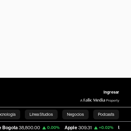
Ingresar
ecnología
Línea Studios
Negocios
Podcasts
8,800.00
Apple
309.31
USD COP
3,177.5
0.00%
+0.02%
English