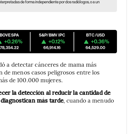
nterpretadas de forma independiente por dos radiólogos, o a un
IBOVESPA
S&P/BMV IPC
BTC/USD
+0.26%
+0.12%
+0.36%
178,354.22
66,914.16
64,529.00
yudó a detectar cánceres de mama más
n de menos casos peligrosos entre los
más de 100.000 mujeres.
ecer la detección al reducir la cantidad de
 diagnostican más tarde
, cuando a menudo