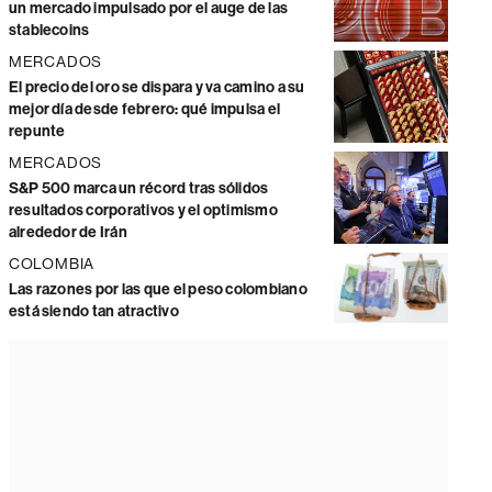
un mercado impulsado por el auge de las
stablecoins
MERCADOS
El precio del oro se dispara y va camino a su
mejor día desde febrero: qué impulsa el
repunte
MERCADOS
S&P 500 marca un récord tras sólidos
resultados corporativos y el optimismo
alrededor de Irán
COLOMBIA
Las razones por las que el peso colombiano
está siendo tan atractivo