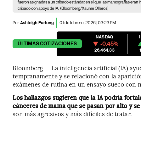
fueron asignadas a un cribado estándar, en el que las mamografías eran i
cribado con apoyo de IA.
(Bloomberg/Xaume Olleros)
Por
Ashleigh Furlong
01 de febrero, 2026 | 03:23 PM
NASDAQ
-0.45%
ÚLTIMAS
COTIZACIONES
26,464.33
Bloomberg — La inteligencia artificial (IA) a
tempranamente y se relacionó con la aparició
exámenes de rutina en un ensayo sueco con 
Los hallazgos sugieren que la IA podría fortal
cánceres de mama que se pasan por alto y se
son más agresivos y más difíciles de tratar.