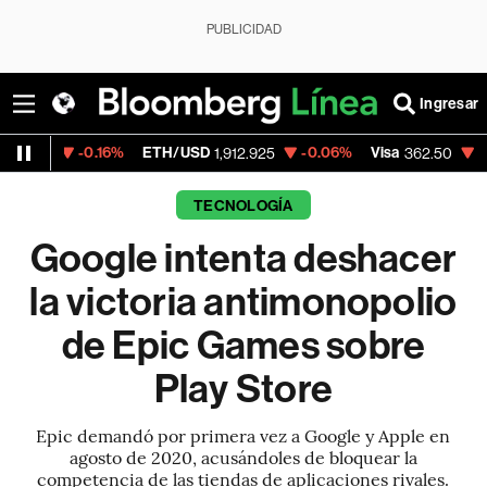
PUBLICIDAD
Ingresar
0.16%
ETH/USD
-0.06%
Visa
-2.15%
Merc
1,912.925
362.50
TECNOLOGÍA
Google intenta deshacer
la victoria antimonopolio
de Epic Games sobre
Play Store
Epic demandó por primera vez a Google y Apple en
agosto de 2020, acusándoles de bloquear la
competencia de las tiendas de aplicaciones rivales.