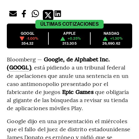
ÚLTIMAS
COTIZACIONES
GOOGL
APPLE
NASDAQ
-1.00%
+0.25%
+1.30%
354.32
313.305
26,690.62
Bloomberg —
Google, de Alphabet Inc.
(
)
, está pidiendo a un tribunal federal
GOOGL
de apelaciones que anule una sentencia en un
caso antimonopolio presentado por el
fabricante de juegos
Epic Games
que obligaría
al gigante de las búsquedas a revisar su tienda
de aplicaciones móviles Play.
Google dijo en una presentación el miércoles
que el fallo del juez de distrito estadounidense
James Donato es erróneo y pidió que se