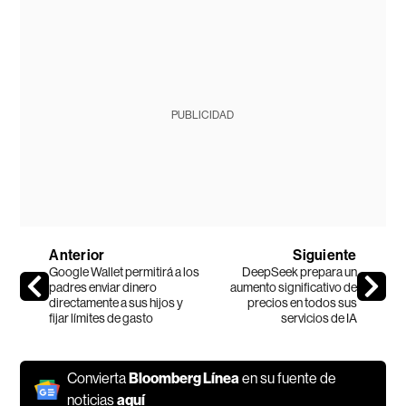
PUBLICIDAD
Anterior
Siguiente
Google Wallet permitirá a los
DeepSeek prepara un
padres enviar dinero
aumento significativo de
directamente a sus hijos y
precios en todos sus
fijar límites de gasto
servicios de IA
Convierta
Bloomberg Línea
en su fuente de
noticias
aquí