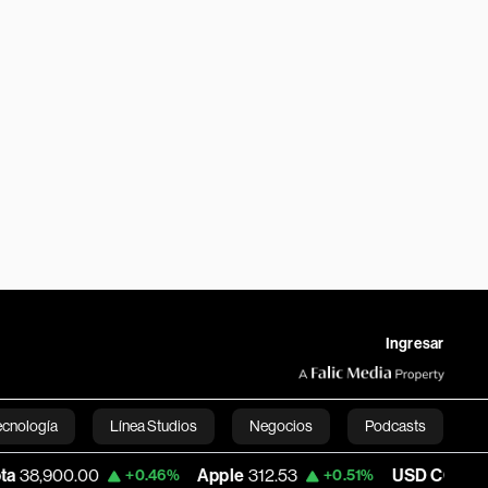
Ingresar
ecnología
Línea Studios
Negocios
Podcasts
0
Apple
312.53
USD COP
3,159.39
+0.46%
+0.51%
-0
English