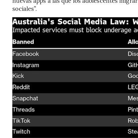
nuevas apps a las que los adolescentes migrará
sociales”.