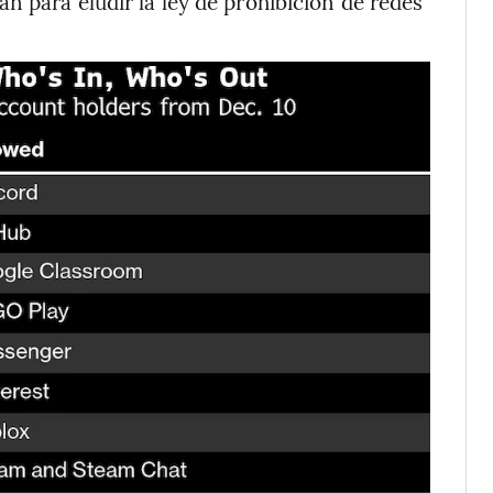
n para eludir la ley de prohibición de redes