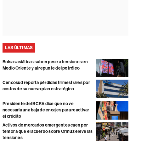
LAS ÚLTIMAS
Bolsas asiáticas suben pese a tensiones en
Medio Oriente y al repunte del petróleo
Cencosud reporta pérdidas trimestrales por
costos de su nuevo plan estratégico
Presidente del BCRA dice que no ve
necesaria una baja de encajes para reactivar
el crédito
Activos de mercados emergentes caen por
temor a que el acuerdo sobre Ormuz eleve las
tensiones