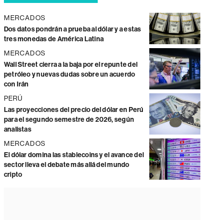
MERCADOS
Dos datos pondrán a prueba al dólar y a estas
tres monedas de América Latina
MERCADOS
Wall Street cierra a la baja por el repunte del
petróleo y nuevas dudas sobre un acuerdo
con Irán
PERÚ
Las proyecciones del precio del dólar en Perú
para el segundo semestre de 2026, según
analistas
MERCADOS
El dólar domina las stablecoins y el avance del
sector lleva el debate más allá del mundo
cripto