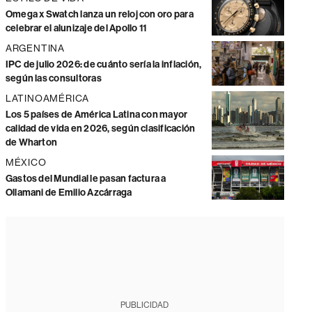
Omega x Swatch lanza un reloj con oro para
celebrar el alunizaje del Apollo 11
ARGENTINA
IPC de julio 2026: de cuánto sería la inflación,
según las consultoras
LATINOAMÉRICA
Los 5 países de América Latina con mayor
calidad de vida en 2026, según clasificación
de Wharton
MÉXICO
Gastos del Mundial le pasan factura a
Ollamani de Emilio Azcárraga
PUBLICIDAD