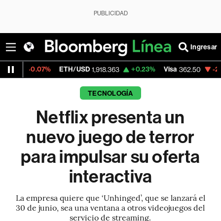
PUBLICIDAD
Ingresar
07%
ETH/USD
+0.23%
Visa
-2.15%
Mercad
1,918.363
362.50
TECNOLOGÍA
Netflix presenta un
nuevo juego de terror
para impulsar su oferta
interactiva
La empresa quiere que ‘Unhinged’, que se lanzará el
30 de junio, sea una ventana a otros videojuegos del
servicio de streaming.