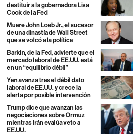
destituir a la gobernadora Lisa
Cook de la Fed
Muere John Loeb Jr., el sucesor
de una dinastía de Wall Street
que se volcó a la política
Barkin, de la Fed, advierte que el
mercado laboral de EE.UU. está
en un “equilibrio débil”
Yen avanza tras el débil dato
laboral de EE.UU. y crece la
alerta por posible intervención
Trump dice que avanzan las
negociaciones sobre Ormuz
mientras Irán evalúa veto a
EE.UU.