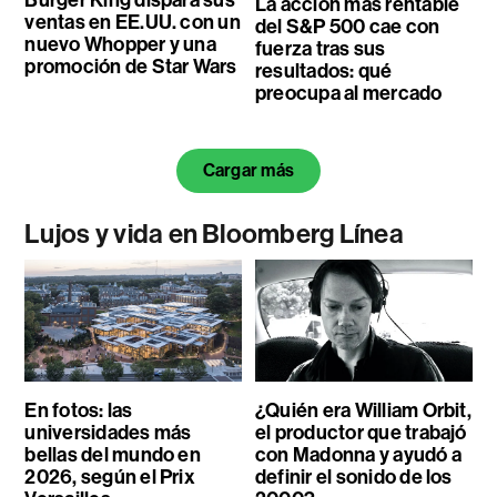
Burger King dispara sus
La acción más rentable
ventas en EE.UU. con un
del S&P 500 cae con
nuevo Whopper y una
fuerza tras sus
promoción de Star Wars
resultados: qué
preocupa al mercado
Cargar más
Lujos y vida en Bloomberg Línea
En fotos: las
¿Quién era William Orbit,
universidades más
el productor que trabajó
bellas del mundo en
con Madonna y ayudó a
2026, según el Prix
definir el sonido de los