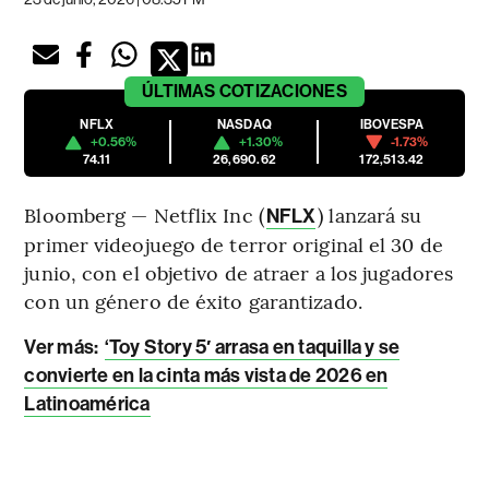
ÚLTIMAS
COTIZACIONES
NFLX
NASDAQ
IBOVESPA
+0.56%
+1.30%
-1.73%
74.11
26,690.62
172,513.42
Bloomberg — Netflix Inc (
) lanzará su
NFLX
primer videojuego de terror original el 30 de
junio, con el objetivo de atraer a los jugadores
con un género de éxito garantizado.
Ver más:
‘Toy Story 5′ arrasa en taquilla y se
convierte en la cinta más vista de 2026 en
Latinoamérica