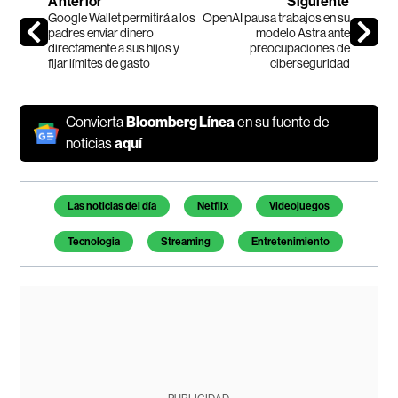
Anterior
Siguiente
Google Wallet permitirá a los
OpenAI pausa trabajos en su
padres enviar dinero
modelo Astra ante
directamente a sus hijos y
preocupaciones de
fijar límites de gasto
ciberseguridad
Convierta
Bloomberg Línea
en su fuente de
noticias
aquí
Temas de este artículo
Las noticias del día
Netflix
Videojuegos
Tecnologia
Streaming
Entretenimiento