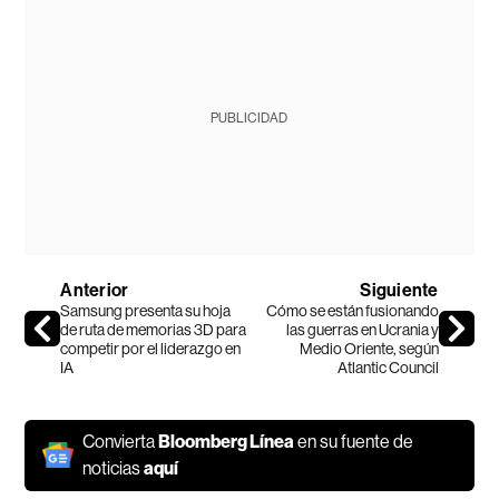
PUBLICIDAD
Anterior
Siguiente
Samsung presenta su hoja
Cómo se están fusionando
de ruta de memorias 3D para
las guerras en Ucrania y
competir por el liderazgo en
Medio Oriente, según
IA
Atlantic Council
Convierta
Bloomberg Línea
en su fuente de
noticias
aquí