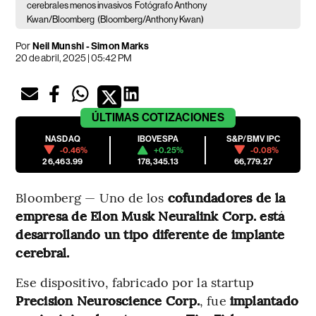
cerebrales menos invasivos
Fotógrafo Anthony
Kwan/Bloomberg
(Bloomberg/Anthony Kwan)
Por
Neil Munshi - Simon Marks
20 de abril, 2025 | 05:42 PM
ÚLTIMAS
COTIZACIONES
NASDAQ
IBOVESPA
S&P/BMV IPC
-0.46%
+0.25%
-0.08%
26,463.99
178,345.13
66,779.27
Bloomberg — Uno de los
cofundadores de la
empresa de Elon Musk Neuralink Corp. está
desarrollando un tipo diferente de implante
cerebral.
Ese dispositivo, fabricado por la startup
Precision Neuroscience Corp.
, fue
implantado