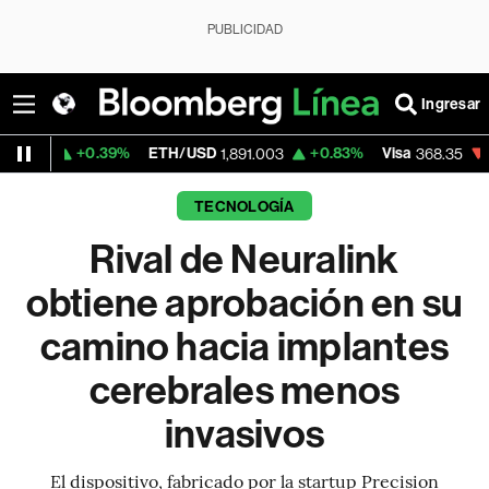
PUBLICIDAD
Ingresar
39%
ETH/USD
+0.83%
Visa
-0.34%
Merc
1,891.003
368.35
TECNOLOGÍA
Rival de Neuralink
obtiene aprobación en su
camino hacia implantes
cerebrales menos
invasivos
El dispositivo, fabricado por la startup Precision