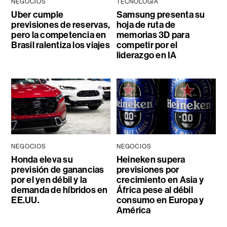
NEGOCIOS
TECNOLOGÍA
Uber cumple
Samsung presenta su
previsiones de reservas,
hoja de ruta de
pero la competencia en
memorias 3D para
Brasil ralentiza los viajes
competir por el
liderazgo en IA
NEGOCIOS
NEGOCIOS
Honda eleva su
Heineken supera
previsión de ganancias
previsiones por
por el yen débil y la
crecimiento en Asia y
demanda de híbridos en
África pese al débil
EE.UU.
consumo en Europa y
América