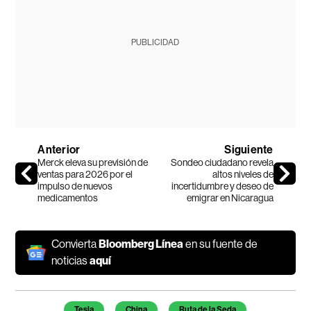
PUBLICIDAD
Anterior
Siguiente
Merck eleva su previsión de
Sondeo ciudadano revela
ventas para 2026 por el
altos niveles de
impulso de nuevos
incertidumbre y deseo de
medicamentos
emigrar en Nicaragua
Convierta
Bloomberg Línea
en su fuente de
noticias
aquí
Temas de este artículo
Tesla
China
Ruta de la Seda