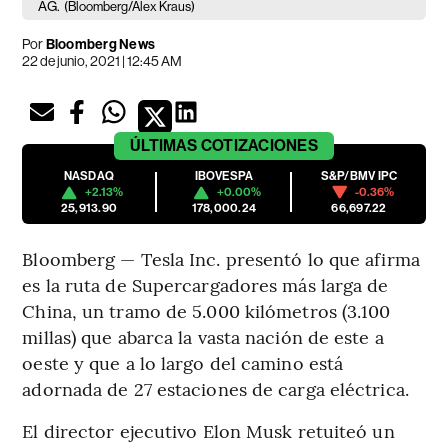
AG.
(Bloomberg/Alex Kraus)
Por
Bloomberg News
22 de junio, 2021 | 12:45 AM
ÚLTIMAS
COTIZACIONES
NASDAQ
IBOVESPA
S&P/BMV IPC
+2.13%
+0.00%
-0.36%
25,913.90
178,000.24
66,697.22
Bloomberg — Tesla Inc. presentó lo que afirma
es la ruta de Supercargadores más larga de
China, un tramo de 5.000 kilómetros (3.100
millas) que abarca la vasta nación de este a
oeste y que a lo largo del camino está
adornada de 27 estaciones de carga eléctrica.
El director ejecutivo Elon Musk retuiteó un