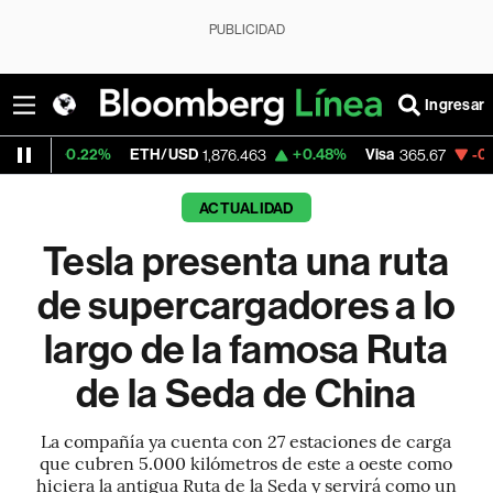
PUBLICIDAD
Ingresar
22%
ETH/USD
+0.48%
Visa
-0.13%
Merca
1,876.463
365.67
ACTUALIDAD
Tesla presenta una ruta
de supercargadores a lo
largo de la famosa Ruta
de la Seda de China
La compañía ya cuenta con 27 estaciones de carga
que cubren 5.000 kilómetros de este a oeste como
hiciera la antigua Ruta de la Seda y servirá como un