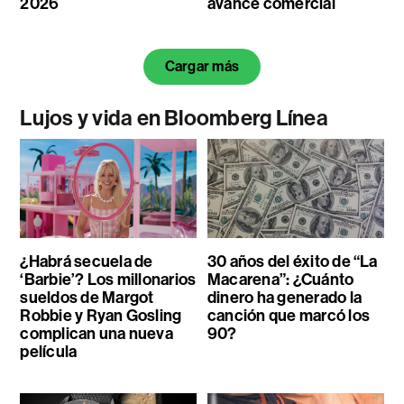
2026
avance comercial
Cargar más
Lujos y vida en Bloomberg Línea
¿Habrá secuela de
30 años del éxito de “La
‘Barbie’? Los millonarios
Macarena”: ¿Cuánto
sueldos de Margot
dinero ha generado la
Robbie y Ryan Gosling
canción que marcó los
complican una nueva
90?
película