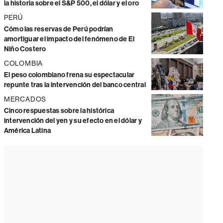
la historia sobre el S&P 500, el dólar y el oro
PERÚ
Cómo las reservas de Perú podrían
amortiguar el impacto del fenómeno de El
Niño Costero
COLOMBIA
El peso colombiano frena su espectacular
repunte tras la intervención del banco central
MERCADOS
Cinco respuestas sobre la histórica
intervención del yen y su efecto en el dólar y
América Latina