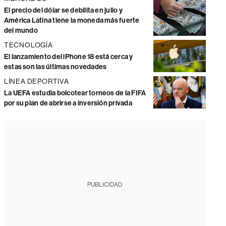
El precio del dólar se debilita en julio y
América Latina tiene la moneda más fuerte
del mundo
TECNOLOGÍA
El lanzamiento del iPhone 18 está cerca y
estas son las últimas novedades
LÍNEA DEPORTIVA
La UEFA estudia boicotear torneos de la FIFA
por su plan de abrirse a inversión privada
PUBLICIDAD