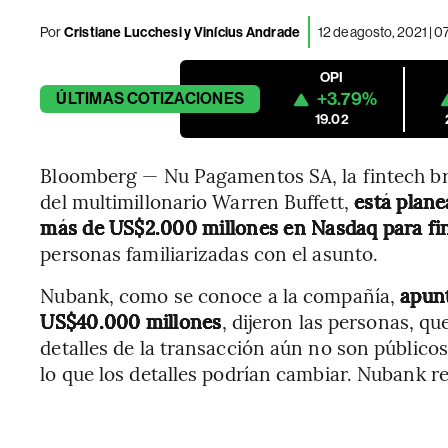
Por
Cristiane Lucchesi y Vinícius Andrade
12 de agosto, 2021 | 
OPI
+3.79%
ÚLTIMAS
COTIZACIONES
19.02
Bloomberg — Nu Pagamentos SA, la fintech br
del multimillonario Warren Buffett,
está planea
más de US$2.000 millones en Nasdaq para fin
personas familiarizadas con el asunto.
Nubank, como se conoce a la compañía,
apunt
US$40.000 millones
, dijeron las personas, qu
detalles de la transacción aún no son públicos
lo que los detalles podrían cambiar. Nubank 