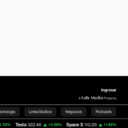
Ingresar
ecnología
Línea Studios
Negocios
Podcasts
322.46
Space X
110.29
Dólar Oficial - Ar
+3.58%
+1.82%
English