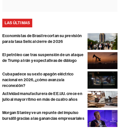
LAS ÚLTIMAS
Economistas de Brasil recortan su previsión
para la tasa Selic al cierre de 2026
El petróleo cae tras suspensión de un ataque
de Trump a Irán y expectativas de diálogo
Cuba padece su sexto apagón eléctrico
nacional en 2026, ¿cómo avanza la
reconexión?
Actividad manufacturera de EE.UU. crece en
julio al mayor ritmo en más de cuatro años
Morgan Stanley ve un repunte del impulso
bursátil gracias a las ganancias empresariales