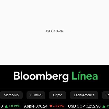
PUBLICIDAD
Mercados
Summit
Cripto
Latinoamérica
T
Apple
306.24
USD COP
3,232.96
Tesla
-0.77%
+2.55%
Green
Economía
Estilo de vida
Mundo
Videos