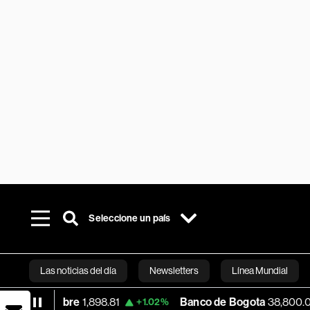
Seleccione un país
Las noticias del día
Newsletters
Línea Mundial
re
1,898.81
Banco de Bogota
38,800.00
+1.02%
+0.21%
Bloomberg 