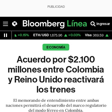
PUBLICIDAD
Ingresar
.15%
ETH/USD
+0.03%
Visa
+1.07%
Merc
1,875.96
369.59
ECONOMÍA
Acuerdo por $2.100
millones entre Colombia
y Reino Unido reactivará
los trenes
El memorando de entendimiento entre ambas
naciones permitirá el desarrollo del marco regulatorio
del modo férreo en Colombia.