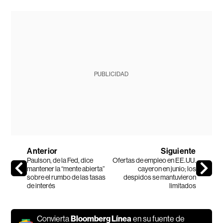
PUBLICIDAD
Anterior
Siguiente
Paulson, de la Fed, dice
Ofertas de empleo en EE.UU.
mantener la “mente abierta”
cayeron en junio; los
sobre el rumbo de las tasas
despidos se mantuvieron
de interés
limitados
Convierta
Bloomberg Línea
en su fuente de