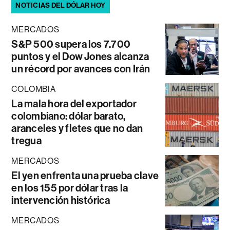
NOTICIAS DEL DÓLAR HOY
MERCADOS
S&P 500 supera los 7.700
puntos y el Dow Jones alcanza
un récord por avances con Irán
COLOMBIA
La mala hora del exportador
colombiano: dólar barato,
aranceles y fletes que no dan
tregua
MERCADOS
El yen enfrenta una prueba clave
en los 155 por dólar tras la
intervención histórica
MERCADOS