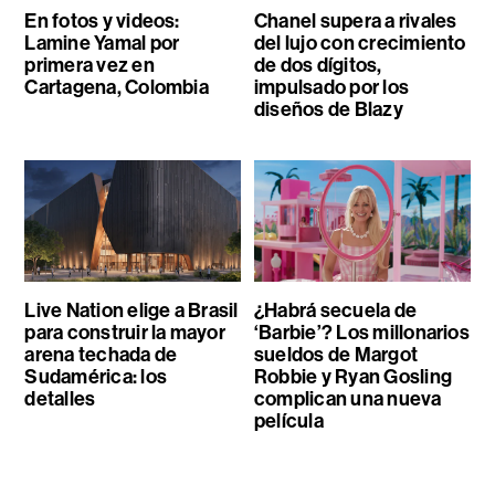
En fotos y videos:
Chanel supera a rivales
Lamine Yamal por
del lujo con crecimiento
primera vez en
de dos dígitos,
Cartagena, Colombia
impulsado por los
diseños de Blazy
Live Nation elige a Brasil
¿Habrá secuela de
para construir la mayor
‘Barbie’? Los millonarios
arena techada de
sueldos de Margot
Sudamérica: los
Robbie y Ryan Gosling
detalles
complican una nueva
película