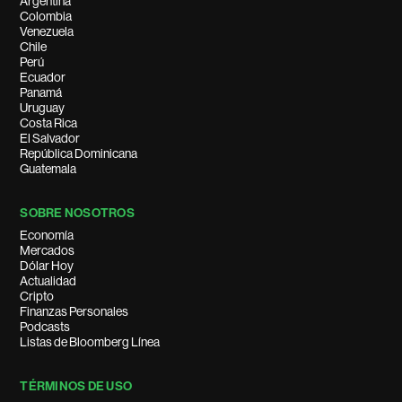
Argentina
Colombia
Venezuela
Chile
Perú
Ecuador
Panamá
Uruguay
Costa Rica
El Salvador
República Dominicana
Guatemala
SOBRE NOSOTROS
Economía
Mercados
Dólar Hoy
Actualidad
Cripto
Finanzas Personales
Podcasts
Listas de Bloomberg Línea
TÉRMINOS DE USO