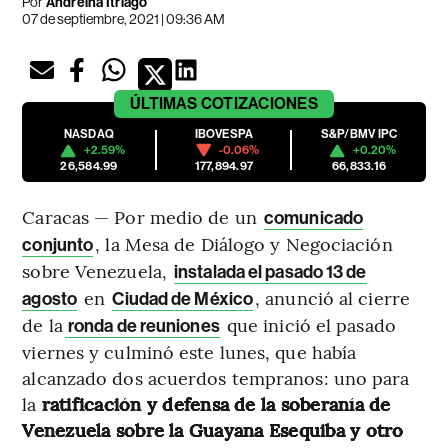
Por
Andreína Itriago
07 de septiembre, 2021 | 09:36 AM
ÚLTIMAS
COTIZACIONES
NASDAQ
IBOVESPA
S&P/BMV IPC
+2.59%
-0.06%
+0.20%
26,584.99
177,894.97
66,833.16
Caracas — Por medio de un
comunicado
, la Mesa de Diálogo y Negociación
conjunto
sobre Venezuela,
instalada el pasado 13 de
en
, anunció al cierre
agosto
Ciudad de México
de la
que inició el pasado
ronda de reuniones
viernes y culminó este lunes, que había
alcanzado dos acuerdos tempranos: uno para
la
ratificación y defensa de la soberanía de
Venezuela sobre la Guayana Esequiba y otro