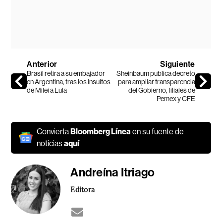
Anterior
Siguiente
Brasil retira a su embajador
Sheinbaum publica decreto
en Argentina, tras los insultos
para ampliar transparencia
de Milei a Lula
del Gobierno, filiales de
Pemex y CFE
Convierta
Bloomberg Línea
en su fuente de
noticias
aquí
Andreína Itriago
Editora