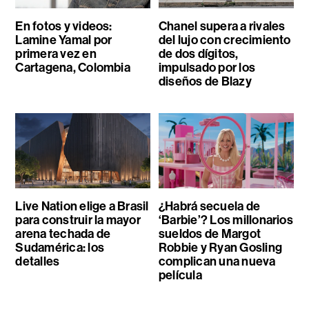
En fotos y videos:
Chanel supera a rivales
Lamine Yamal por
del lujo con crecimiento
primera vez en
de dos dígitos,
Cartagena, Colombia
impulsado por los
diseños de Blazy
Live Nation elige a Brasil
¿Habrá secuela de
para construir la mayor
‘Barbie’? Los millonarios
arena techada de
sueldos de Margot
Sudamérica: los
Robbie y Ryan Gosling
detalles
complican una nueva
película