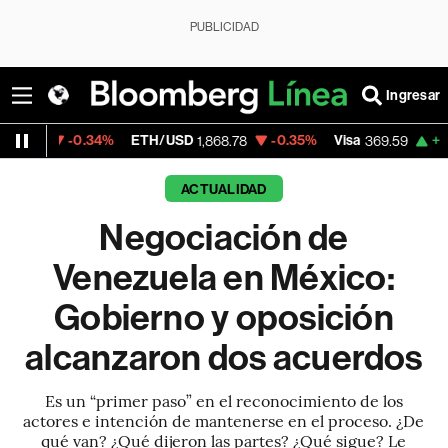
PUBLICIDAD
Ingresar
ETH/USD
-0.35%
Visa
+1.07%
MercadoLi
1,868.78
369.59
ACTUALIDAD
Negociación de
Venezuela en México:
Gobierno y oposición
alcanzaron dos acuerdos
Es un “primer paso” en el reconocimiento de los
actores e intención de mantenerse en el proceso. ¿De
qué van? ¿Qué dijeron las partes? ¿Qué sigue? Le