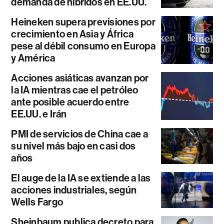
demanda de híbridos en EE.UU.
Heineken supera previsiones por
crecimiento en Asia y África
pese al débil consumo en Europa
y América
Acciones asiáticas avanzan por
la IA mientras cae el petróleo
ante posible acuerdo entre
EE.UU. e Irán
PMI de servicios de China cae a
su nivel más bajo en casi dos
años
El auge de la IA se extiende a las
acciones industriales, según
Wells Fargo
Sheinbaum publica decreto para