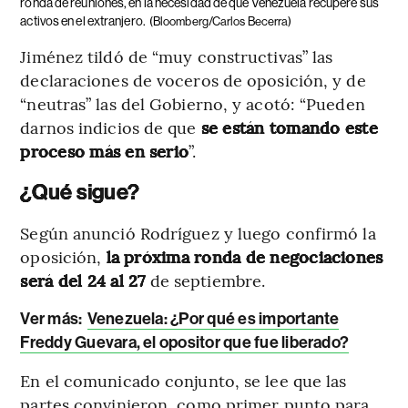
ronda de reuniones, en la necesidad de que Venezuela recupere sus
activos en el extranjero.
(Bloomberg/Carlos Becerra)
Jiménez tildó de “muy constructivas” las
declaraciones de voceros de oposición, y de
“neutras” las del Gobierno, y acotó: “Pueden
darnos indicios de que
se están tomando este
proceso más en serio
”.
¿Qué sigue?
Según anunció Rodríguez y luego confirmó la
oposición,
la próxima ronda de negociaciones
será del 24 al 27
de septiembre.
Ver más:
Venezuela: ¿Por qué es importante
Freddy Guevara, el opositor que fue liberado?
En el comunicado conjunto, se lee que las
partes convinieron, como primer punto para