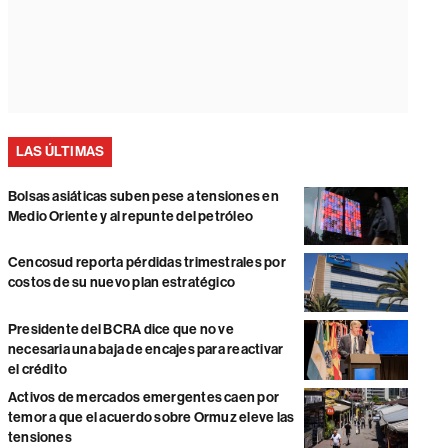
LAS ÚLTIMAS
Bolsas asiáticas suben pese a tensiones en
Medio Oriente y al repunte del petróleo
Cencosud reporta pérdidas trimestrales por
costos de su nuevo plan estratégico
Presidente del BCRA dice que no ve
necesaria una baja de encajes para reactivar
el crédito
Activos de mercados emergentes caen por
temor a que el acuerdo sobre Ormuz eleve las
tensiones