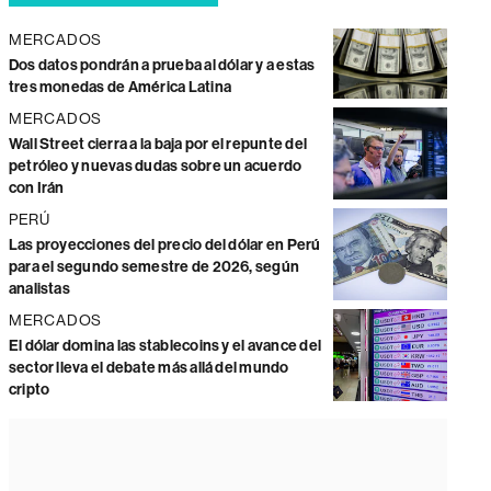
MERCADOS
Dos datos pondrán a prueba al dólar y a estas
tres monedas de América Latina
MERCADOS
Wall Street cierra a la baja por el repunte del
petróleo y nuevas dudas sobre un acuerdo
con Irán
PERÚ
Las proyecciones del precio del dólar en Perú
para el segundo semestre de 2026, según
analistas
MERCADOS
El dólar domina las stablecoins y el avance del
sector lleva el debate más allá del mundo
cripto