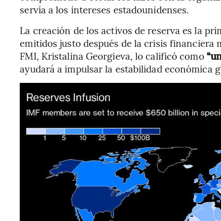
servía a los intereses estadounidenses.
La creación de los activos de reserva es la pr
emitidos justo después de la crisis financiera 
FMI, Kristalina Georgieva, lo calificó como
“u
ayudará a impulsar la estabilidad económica 