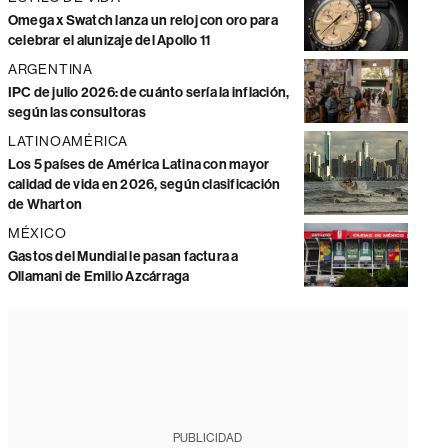
Omega x Swatch lanza un reloj con oro para
celebrar el alunizaje del Apollo 11
ARGENTINA
IPC de julio 2026: de cuánto sería la inflación,
según las consultoras
LATINOAMÉRICA
Los 5 países de América Latina con mayor
calidad de vida en 2026, según clasificación
de Wharton
MÉXICO
Gastos del Mundial le pasan factura a
Ollamani de Emilio Azcárraga
PUBLICIDAD