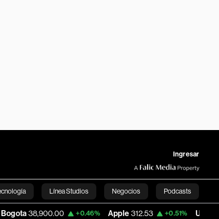
Ingresar
ecnología
Línea Studios
Negocios
Podcasts
00.00
Apple
312.53
USD COP
3,159.39
+0.46%
+0.51%
English