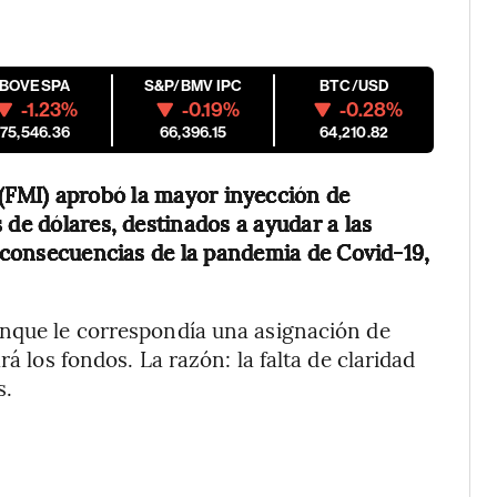
IBOVESPA
S&P/BMV IPC
BTC/USD
-1.23%
-0.19%
-0.28%
175,546.36
66,396.15
64,210.82
(FMI) aprobó la mayor inyección de
 de dólares, destinados a ayudar a las
s consecuencias de la pandemia de Covid-19,
unque le correspondía una asignación de
rá los fondos. La razón: la falta de claridad
s.