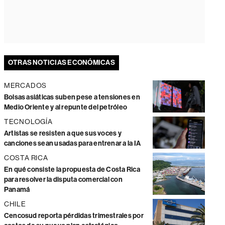
OTRAS NOTICIAS ECONÓMICAS
MERCADOS
Bolsas asiáticas suben pese a tensiones en
Medio Oriente y al repunte del petróleo
TECNOLOGÍA
Artistas se resisten a que sus voces y
canciones sean usadas para entrenar a la IA
COSTA RICA
En qué consiste la propuesta de Costa Rica
para resolver la disputa comercial con
Panamá
CHILE
Cencosud reporta pérdidas trimestrales por