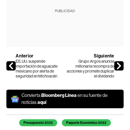
PUBLICIDAD
Anterior
Siguiente
EE.UU. suspende
Grupo Argos anuncia
importación de aguacate
millonaria recompra de
mexicano por alerta de
acciones y promete duplicar
seguridad en Michoacán
el dividendo
Convierta
Bloomberg Línea
en su fuente de
noticias
aquí
Temas de este artículo
Presupuesto 2022
Paquete Económico 2022