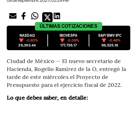
08 de septiembre, 2021 | 02:29 PM
ÚLTIMAS
COTIZACIONES
NASDAQ
IBOVESPA
S&P/BMV IPC
-0.83%
-0.09%
-0.46%
26,363.44
177,726.17
66,525.18
Ciudad de México — El nuevo secretario de
Hacienda, Rogelio Ramírez de la O, entregó la
tarde de este miércoles el Proyecto de
Presupuesto para el ejercicio fiscal de 2022.
Lo que debes saber, en detalle: