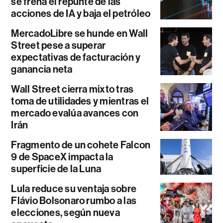
se frena el repunte de las
acciones de IA y baja el petróleo
MercadoLibre se hunde en Wall
Street pese a superar
expectativas de facturación y
ganancia neta
Wall Street cierra mixto tras
toma de utilidades y mientras el
mercado evalúa avances con
Irán
Fragmento de un cohete Falcon
9 de SpaceX impacta la
superficie de la Luna
Lula reduce su ventaja sobre
Flávio Bolsonaro rumbo a las
elecciones, según nueva