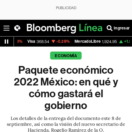
PUBLICIDAD
Ingresar
Visa
-0.28%
MercadoLibre
+1.85%
Banco 
368.54
1,924.95
ECONOMÍA
Paquete económico
2022 México: en qué y
cómo gastará el
gobierno
Los detalles de la entrega del documento este 8 de
septiembre, así como la visión del nuevo secretario de
Hacienda, Rogelio Ramírez de la O.