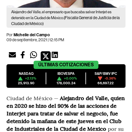
Alejandro del Valle, el empresario que buscaba salvar Interjet es
(Fiscalía General de Justicia de la
detenido en la Ciudad de México.
Ciudad de México)
Por
Michelle del Campo
09 de septiembre, 2021 | 12:15 PM
ÚLTIMAS
COTIZACIONES
NASDAQ
IBOVESPA
S&P/BMV IPC
+2.13%
+0.00%
-0.36%
25,913.90
178,000.24
66,697.22
Ciudad de México —
Alejandro del Valle, quien
en 2020 se hizo del 90% de las acciones de
Interjet para tratar de salvar el negocio, fue
detenido la mañana de este jueves en el Club
de Industriales de la Ciudad de México
por su