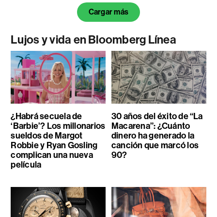
Cargar más
Lujos y vida en Bloomberg Línea
¿Habrá secuela de
30 años del éxito de “La
‘Barbie’? Los millonarios
Macarena”: ¿Cuánto
sueldos de Margot
dinero ha generado la
Robbie y Ryan Gosling
canción que marcó los
complican una nueva
90?
película