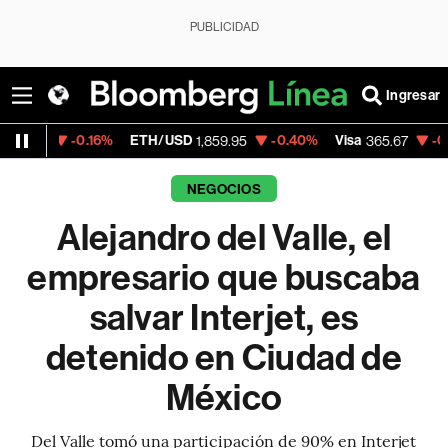
PUBLICIDAD
Ingresar
16%
ETH/USD
-0.40%
Visa
-0.13%
Mercad
1,859.95
365.67
NEGOCIOS
Alejandro del Valle, el
empresario que buscaba
salvar Interjet, es
detenido en Ciudad de
México
Del Valle tomó una participación de 90% en Interjet