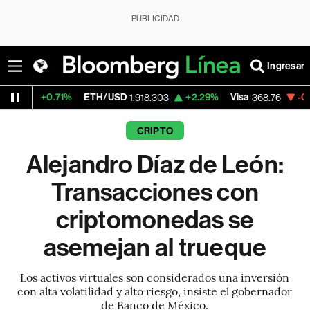
PUBLICIDAD
Ingresar
71%
ETH/USD
+2.29%
Visa
-0.22%
Merca
1,918.303
368.76
CRIPTO
Alejandro Díaz de León:
Transacciones con
criptomonedas se
asemejan al trueque
Los activos virtuales son considerados una inversión
con alta volatilidad y alto riesgo, insiste el gobernador
de Banco de México.