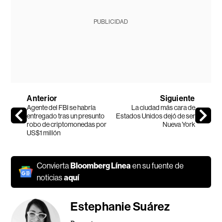
PUBLICIDAD
Anterior
Siguiente
Agente del FBI se habría
La ciudad más cara de
entregado tras un presunto
Estados Unidos dejó de ser
robo de criptomonedas por
Nueva York
US$1 millón
Convierta
Bloomberg Línea
en su fuente de
noticias
aquí
Estephanie Suárez