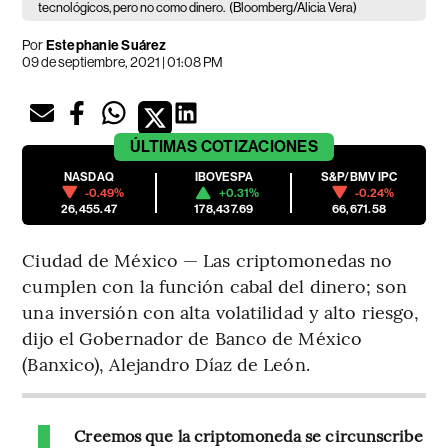
tecnológicos, pero no como dinero.
(Bloomberg/Alicia Vera)
Por
Estephanie Suárez
09 de septiembre, 2021 | 01:08 PM
ÚLTIMAS
COTIZACIONES
NASDAQ
IBOVESPA
S&P/BMV IPC
-0.49%
+0.31%
-0.24%
26,455.47
178,437.69
66,671.58
Ciudad de México — Las criptomonedas no
cumplen con la función cabal del dinero; son
una inversión con alta volatilidad y alto riesgo,
dijo el Gobernador de Banco de México
(Banxico), Alejandro Díaz de León.
Creemos que la criptomoneda se circunscribe