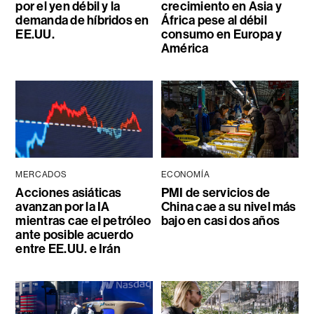
por el yen débil y la
crecimiento en Asia y
demanda de híbridos en
África pese al débil
EE.UU.
consumo en Europa y
América
MERCADOS
ECONOMÍA
Acciones asiáticas
PMI de servicios de
avanzan por la IA
China cae a su nivel más
mientras cae el petróleo
bajo en casi dos años
ante posible acuerdo
entre EE.UU. e Irán