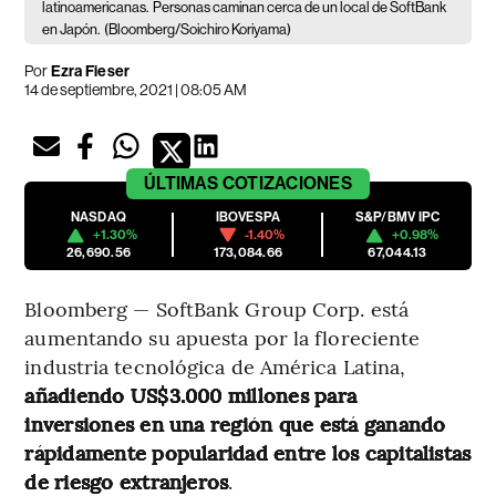
latinoamericanas.
Personas caminan cerca de un local de SoftBank
en Japón.
(Bloomberg/Soichiro Koriyama)
Por
Ezra Fieser
14 de septiembre, 2021 | 08:05 AM
ÚLTIMAS
COTIZACIONES
NASDAQ
IBOVESPA
S&P/BMV IPC
+1.30%
-1.40%
+0.98%
26,690.56
173,084.66
67,044.13
Bloomberg — SoftBank Group Corp. está
aumentando su apuesta por la floreciente
industria tecnológica de América Latina,
añadiendo US$3.000 millones para
inversiones en una región que está ganando
rápidamente popularidad entre los capitalistas
de riesgo extranjeros
.