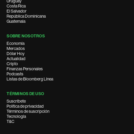
Uruguay
Costa Rica
El Salvador
República Dominicana
Guatemala
SOBRE NOSOTROS
Economía
Mercados
Dólar Hoy
Actualidad
Cripto
Finanzas Personales
Podcasts
Listas de Bloomberg Línea
TÉRMINOS DE USO
Suscríbete
Política de privacidad
Términos de suscripción
Tecnología
T&C