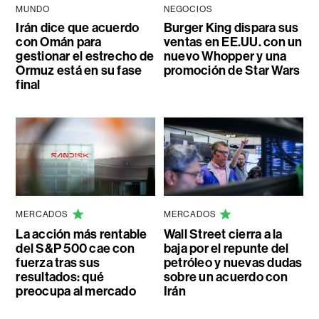
MUNDO
NEGOCIOS
Irán dice que acuerdo
Burger King dispara sus
con Omán para
ventas en EE.UU. con un
gestionar el estrecho de
nuevo Whopper y una
Ormuz está en su fase
promoción de Star Wars
final
MERCADOS
MERCADOS
La acción más rentable
Wall Street cierra a la
del S&P 500 cae con
baja por el repunte del
fuerza tras sus
petróleo y nuevas dudas
resultados: qué
sobre un acuerdo con
preocupa al mercado
Irán