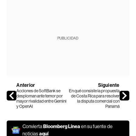
PUBLICIDAD
Anterior
Siguiente
Acciones de SoftBank se
En qué consiste la propuesta
desploman ante temor por
de Costa Rica para resolver
mayor rivalidad entre Gemini
la disputa comercial con
y OpenAI
Panamá
Convierta
Bloomberg Línea
en su fuente de
noticias
aquí