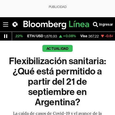
PUBLICIDAD
Ingresar
ETH/USD
+0.08%
Visa
-0.64%
MercadoLib
1,876.93
367.22
ACTUALIDAD
Flexibilización sanitaria:
¿Qué está permitido a
partir del 21 de
septiembre en
Argentina?
La caída de casos de Covid-19 y el avance de la