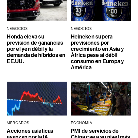
NEGOCIOS
NEGOCIOS
Honda eleva su
Heineken supera
previsión de ganancias
previsiones por
por el yen débil y la
crecimiento en Asia y
demanda de híbridos en
África pese al débil
EE.UU.
consumo en Europa y
América
MERCADOS
ECONOMÍA
Acciones asiáticas
PMI de servicios de
avanzan por la IA
China cae a su nivel más