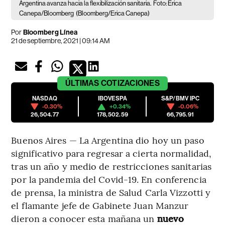
Argentina avanza hacia la flexibilización sanitaria.
Foto: Erica
Canepa/Bloomberg
(Bloomberg/Erica Canepa)
Por
Bloomberg Línea
21 de septiembre, 2021 | 09:14 AM
ÚLTIMAS
COTIZACIONES
NASDAQ
IBOVESPA
S&P/BMV IPC
-0.30%
+0.34%
-0.06%
26,504.77
178,502.59
66,795.91
Buenos Aires — La Argentina dio hoy un paso
significativo para regresar a cierta normalidad,
tras un año y medio de restricciones sanitarias
por la pandemia del Covid-19. En conferencia
de prensa, la ministra de Salud Carla Vizzotti y
el flamante jefe de Gabinete Juan Manzur
dieron a conocer esta mañana un
nuevo