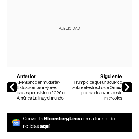
PUBLICIDAD
Anterior
Siguiente
¿Pensando en mudarte?
Trump dice que un acuerdo
Estos son los mejores
sobre el estrecho de Ormuz
países para vivir en 2026 en
podría alcanzarse este
América Latina y el mundo
miércoles
Convierta
Bloomberg Línea
en su fuente de
noticias
aquí