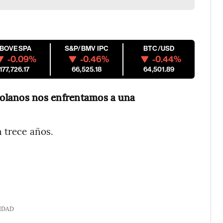
IBOVESPA
S&P/BMV IPC
BTC/USD
-0.09%
-0.46%
-0.44%
177,726.17
66,525.18
64,501.89
zolanos nos enfrentamos a una
n trece años.
IDAD