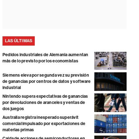
LAS ÚLTIMAS
Pedidos industriales de Alemania aumentan
más de lo previsto por los economistas
Siemens eleva por segunda vez su previsión
de ganancias por centros de datos y software
industrial
Nintendo supera expectativas de ganancias
por devoluciones de aranceles y ventas de
dos juegos
Australia registra inesperado superávit
comercial impulsado por exportaciones de
materias primas
Caída de acciones de semiconductores en