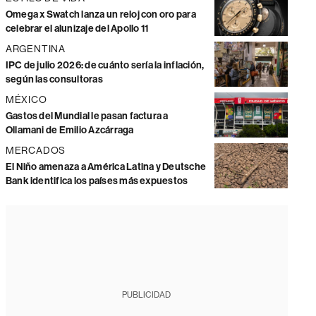
Omega x Swatch lanza un reloj con oro para
celebrar el alunizaje del Apollo 11
ARGENTINA
IPC de julio 2026: de cuánto sería la inflación,
según las consultoras
MÉXICO
Gastos del Mundial le pasan factura a
Ollamani de Emilio Azcárraga
MERCADOS
El Niño amenaza a América Latina y Deutsche
Bank identifica los países más expuestos
PUBLICIDAD