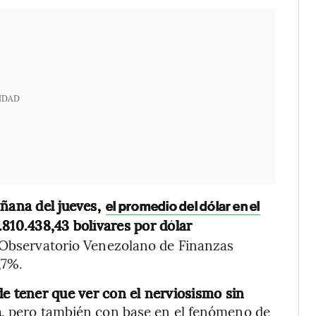
IDAD
añana del jueves,
el promedio del dólar en el
.810.438,43 bolívares por dólar
 Observatorio Venezolano de Finanzas
,7%.
de tener que ver con el nerviosismo sin
n
, pero también con base en el fenómeno de