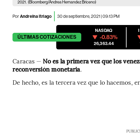
2021.
(Bloomberg/Andrea Hernandez Briceno)
Por
Andreína Itriago
30 de septiembre, 2021 | 09:13 PM
NASDAQ
-0.83%
ÚLTIMAS
COTIZACIONES
26,363.44
Caracas —
No es la primera vez que los vene
reconversión monetaria
.
De hecho, es la tercera vez que lo hacemos, e
PUBLIC