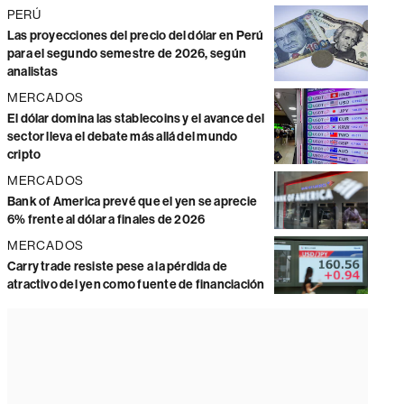
PERÚ
Las proyecciones del precio del dólar en Perú
para el segundo semestre de 2026, según
analistas
MERCADOS
El dólar domina las stablecoins y el avance del
sector lleva el debate más allá del mundo
cripto
MERCADOS
Bank of America prevé que el yen se aprecie
6% frente al dólar a finales de 2026
MERCADOS
Carry trade resiste pese a la pérdida de
atractivo del yen como fuente de financiación