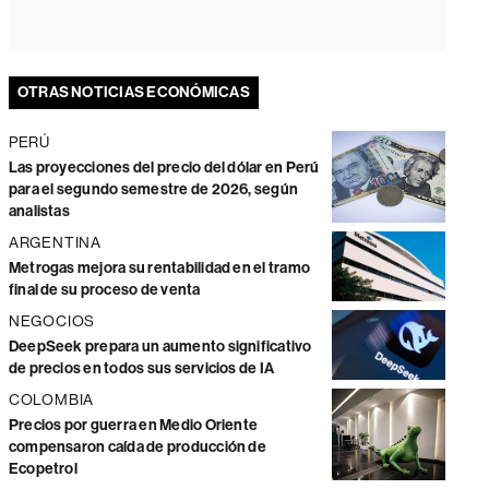
OTRAS NOTICIAS ECONÓMICAS
PERÚ
Las proyecciones del precio del dólar en Perú
para el segundo semestre de 2026, según
analistas
ARGENTINA
Metrogas mejora su rentabilidad en el tramo
final de su proceso de venta
NEGOCIOS
DeepSeek prepara un aumento significativo
de precios en todos sus servicios de IA
COLOMBIA
Precios por guerra en Medio Oriente
compensaron caída de producción de
Ecopetrol