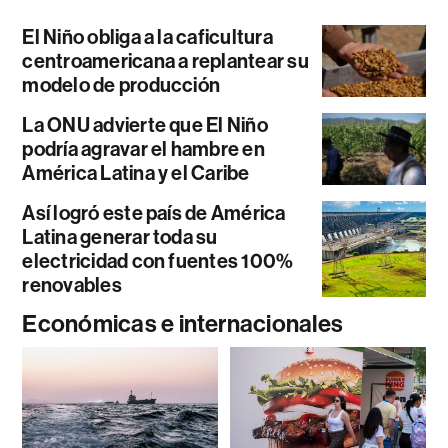
El Niño obliga a la caficultura
centroamericana a replantear su
modelo de producción
La ONU advierte que El Niño
podría agravar el hambre en
América Latina y el Caribe
Así logró este país de América
Latina generar toda su
electricidad con fuentes 100%
renovables
Económicas e internacionales