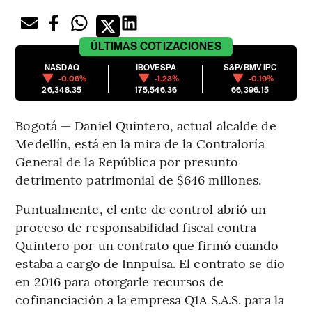
ÚLTIMAS
COTIZACIONES
NASDAQ
IBOVESPA
S&P/BMV IPC
-0.06%
-1.23%
-0.19%
26,348.35
175,546.36
66,396.15
Bogotá — Daniel Quintero, actual alcalde de
Medellín, está en la mira de la Contraloría
General de la República por presunto
detrimento patrimonial de $646 millones.
Puntualmente, el ente de control abrió un
proceso de responsabilidad fiscal contra
Quintero por un contrato que firmó cuando
estaba a cargo de Innpulsa. El contrato se dio
en 2016 para otorgarle recursos de
cofinanciación a la empresa Q1A S.A.S. para la