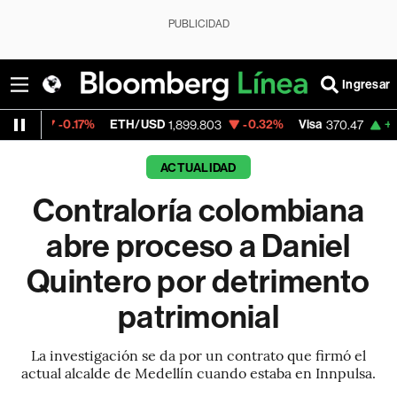
PUBLICIDAD
Ingresar
.17%
ETH/USD
-0.32%
Visa
+0.52%
Merc
1,899.803
370.47
ACTUALIDAD
Contraloría colombiana
abre proceso a Daniel
Quintero por detrimento
patrimonial
La investigación se da por un contrato que firmó el
actual alcalde de Medellín cuando estaba en Innpulsa.