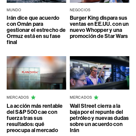
MUNDO
NEGOCIOS
Irán dice que acuerdo
Burger King dispara sus
con Omán para
ventas en EE.UU. con un
gestionar el estrecho de
nuevo Whopper y una
Ormuz está en su fase
promoción de Star Wars
final
MERCADOS
MERCADOS
La acción más rentable
Wall Street cierra a la
del S&P 500 cae con
baja por el repunte del
fuerza tras sus
petróleo y nuevas dudas
resultados: qué
sobre un acuerdo con
preocupa al mercado
Irán