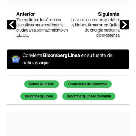
Anterior
Siguiente
Trump firma dos órdenes
Los seis acuerdos que Milei
ejecutivas para restringir la
y Noboa firmaron en Quito:
ciudadanía por nacimiento en
de energía nuclear a
EE.UU.
ciberdefensa
Convierta
Bloomberg Línea
en su fuente de
noticias
aquí
Temas de este artículo
Daniel Quintero
Contraloría de Colombia
Bloomberg Línea
Bloomberg Línea Colombia