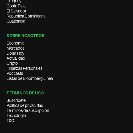
Uruguay
Costa Rica
El Salvador
República Dominicana
Guatemala
SOBRE NOSOTROS
Economía
Mercados
Dólar Hoy
Actualidad
Cripto
Finanzas Personales
Podcasts
Listas de Bloomberg Línea
TÉRMINOS DE USO
Suscríbete
Política de privacidad
Términos de suscripción
Tecnología
T&C