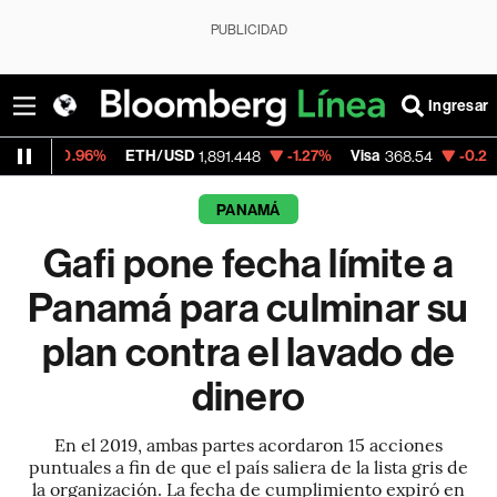
PUBLICIDAD
Ingresar
96%
ETH/USD
-1.27%
Visa
-0.28%
Mercado
1,891.448
368.54
PANAMÁ
Gafi pone fecha límite a
Panamá para culminar su
plan contra el lavado de
dinero
En el 2019, ambas partes acordaron 15 acciones
puntuales a fin de que el país saliera de la lista gris de
la organización. La fecha de cumplimiento expiró en