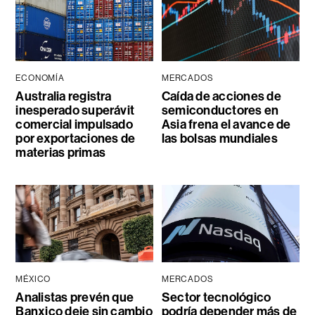
ECONOMÍA
MERCADOS
Australia registra
Caída de acciones de
inesperado superávit
semiconductores en
comercial impulsado
Asia frena el avance de
por exportaciones de
las bolsas mundiales
materias primas
MÉXICO
MERCADOS
Analistas prevén que
Sector tecnológico
Banxico deje sin cambio
podría depender más de