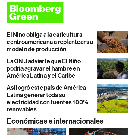
El Niño obliga a la caficultura
centroamericana a replantear su
modelo de producción
La ONU advierte que El Niño
podría agravar el hambre en
América Latina y el Caribe
Así logró este país de América
Latina generar toda su
electricidad con fuentes 100%
renovables
Económicas e internacionales