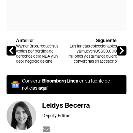
Anterior
Siguiente
Warner Bros. reduce sus
Las tarjetas coleccionables
ventas por pérdida de
ya mueven US$30.000
derechos de la NBA y un
millones y esta marca quiere
débil negocio de cine
convertirlas en accesorio
Convierta
Bloomberg Línea
en su fuente de
noticias
aquí
Leidys Becerra
Deputy Editor