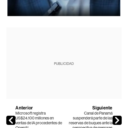
PUBLICIDAD
Anterior
Siguiente
Microsoft registra
Canal de Panamá
US$24.100 millones en
suspenderá parte de las
ventas de IA procedentes de
reservas de buques ante la
OpenAI
perspectiva de menores