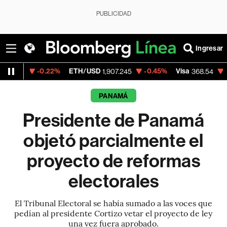
PUBLICIDAD
Ingresar
0.22%
ETH/USD
-0.45%
Visa
-0.28%
Mer
1,907.245
368.54
PANAMÁ
Presidente de Panamá
objetó parcialmente el
proyecto de reformas
electorales
El Tribunal Electoral se había sumado a las voces que
pedían al presidente Cortizo vetar el proyecto de ley
una vez fuera aprobado.