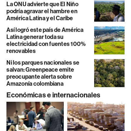
La ONU advierte que El Niño
podría agravar el hambre en
América Latina y el Caribe
Así logró este país de América
Latina generar toda su
electricidad con fuentes 100%
renovables
Ni los parques nacionales se
salvan: Greenpeace emite
preocupante alerta sobre
Amazonía colombiana
Económicas e internacionales