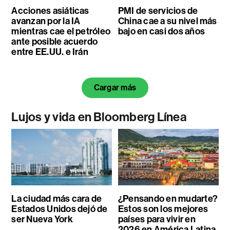
Acciones asiáticas
PMI de servicios de
avanzan por la IA
China cae a su nivel más
mientras cae el petróleo
bajo en casi dos años
ante posible acuerdo
entre EE.UU. e Irán
Cargar más
Lujos y vida en Bloomberg Línea
La ciudad más cara de
¿Pensando en mudarte?
Estados Unidos dejó de
Estos son los mejores
ser Nueva York
países para vivir en
2026 en América Latina