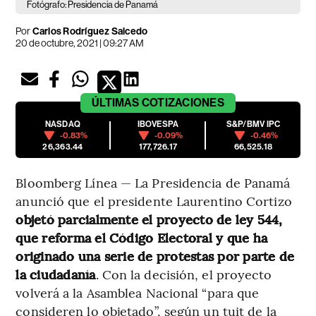
Fotógrafo: Presidencia de Panamá
Por
Carlos Rodríguez Salcedo
20 de octubre, 2021 | 09:27 AM
ÚLTIMAS
COTIZACIONES
NASDAQ
IBOVESPA
S&P/BMV IPC
-0.83%
-0.09%
-0.46%
26,363.44
177,726.17
66,525.18
Bloomberg Línea — La Presidencia de Panamá
anunció que el presidente Laurentino Cortizo
objetó parcialmente el proyecto de ley 544,
que reforma el Código Electoral y que ha
originado una serie de protestas por parte de
la ciudadanía
. Con la decisión, el proyecto
volverá a la Asamblea Nacional “para que
consideren lo objetado”, según un tuit de la